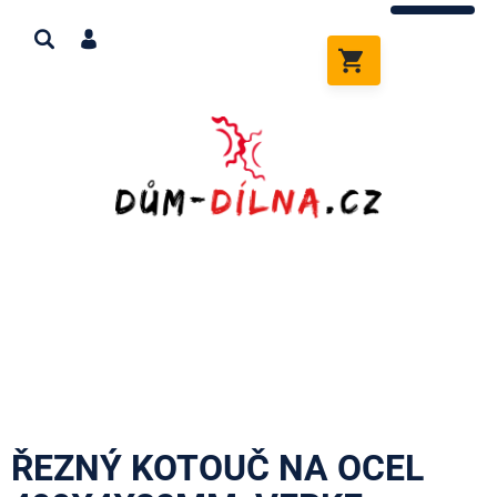
Přejít
na
obsah
NÁKUPNÍ
KOŠÍK
ŘEZNÝ KOTOUČ NA OCEL