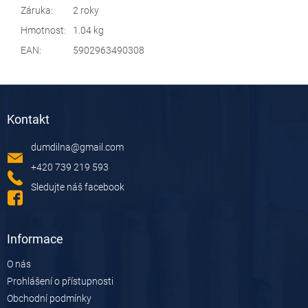
Záruka
:
2 roky
Hmotnost
:
1.04 kg
EAN
:
5902963490308
Z
á
Kontakt
p
a
dumdilna
@
gmail.com
t
í
+420 739 219 593
Sledujte náš facebook
Informace
O nás
Prohlášení o přístupnosti
Obchodní podmínky