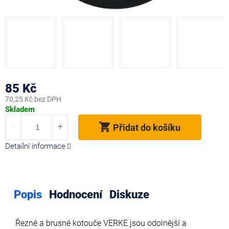
85 Kč
70,25 Kč bez DPH
Měrná
Skladem
cena:
Přidat do košíku
Detailní informace
Popis
Hodnocení
Diskuze
Řezné a brusné kotouče VERKE jsou odolnější a