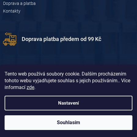
Doprava a platba
Kontakty
Doprava platba předem od 99 Kč
Tento web používá soubory cookie. Dalším procházením
tohoto webu vyjadřujete souhlas s jejich používáním.. Více
informací
zde
.
Doprava platba dobírkou od 119 Kč
Nastavení
Souhlasím
Vytvořil Shoptet
&
David Borůvka
Copyright 2026
Dum-dilna.cz
. Všechna práva vyhrazena.