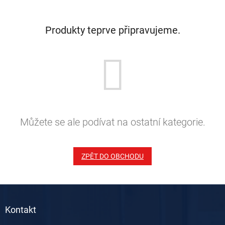
Produkty teprve připravujeme.
Můžete se ale podívat na ostatní kategorie.
ZPĚT DO OBCHODU
Z
á
Kontakt
p
a