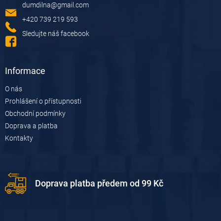
dumdilna
@
gmail.com
t
í
+420 739 219 593
Sledujte náš facebook
Informace
O nás
Prohlášení o přístupnosti
Obchodní podmínky
Doprava a platba
Kontakty
Doprava platba předem od 99 Kč