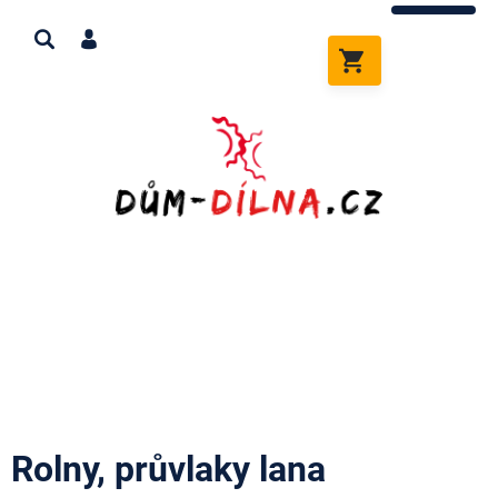
Přejít
na
obsah
NÁKUPNÍ
KOŠÍK
Rolny, průvlaky lana