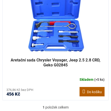
u
s
k
p
t
r
ů
o
d
u
k
t
ů
Aretační sada Chrysler Voyager, Jeep 2.5 2.8 CRD,
Geko G02845
Skladem
(>5 ks)
376,86 Kč bez DPH
Do košíku
456 Kč
1
položek celkem
O