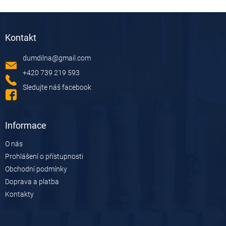
v
l
Z
á
á
d
Kontakt
p
a
a
c
dumdilna
@
gmail.com
t
í
í
p
+420 739 219 593
r
Sledujte náš facebook
v
k
y
v
Informace
ý
p
O nás
i
Prohlášení o přístupnosti
s
u
Obchodní podmínky
Doprava a platba
Kontakty