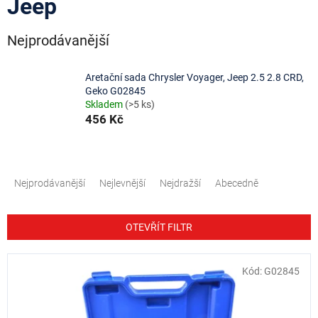
Jeep
Nejprodávanější
Aretační sada Chrysler Voyager, Jeep 2.5 2.8 CRD,
Geko G02845
Skladem
(>5 ks)
456 Kč
Ř
a
Nejprodávanější
Nejlevnější
Nejdražší
Abecedně
z
e
n
OTEVŘÍT FILTR
í
p
V
Kód:
G02845
r
ý
o
p
d
i