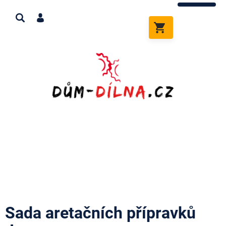
Přejít
na
obsah
NÁKUPNÍ
KOŠÍK
Sada aretačních přípravků