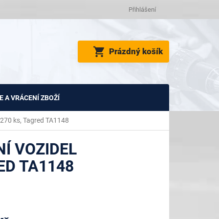
Přihlášení
NÁKUPNÍ
Prázdný košík
KOŠÍK
 A VRÁCENÍ ZBOŽÍ
 270 ks, Tagred TA1148
Í VOZIDEL
ED TA1148