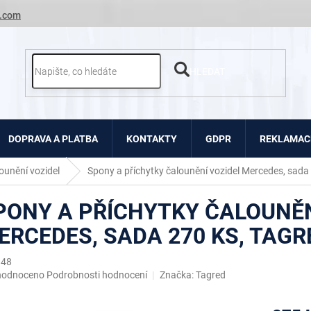
.com
HLEDAT
DOPRAVA A PLATBA
KONTAKTY
GDPR
REKLAMACE
ounění vozidel
Spony a příchytky čalounění vozidel Mercedes, sada
PONY A PŘÍCHYTKY ČALOUNĚN
ERCEDES, SADA 270 KS, TAGR
148
ěrné
hodnoceno
Podrobnosti hodnocení
Značka:
Tagred
ocení
uktu