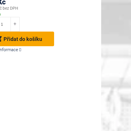
Kč
č bez DPH
m
Přidat do košíku
 informace