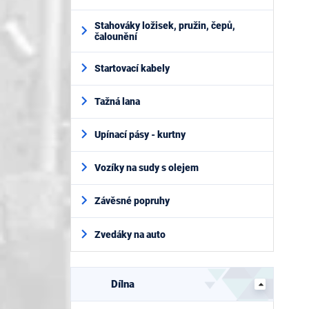
Stahováky ložisek, pružin, čepů,
čalounění
Startovací kabely
Tažná lana
Upínací pásy - kurtny
Vozíky na sudy s olejem
Závěsné popruhy
Zvedáky na auto
Dílna