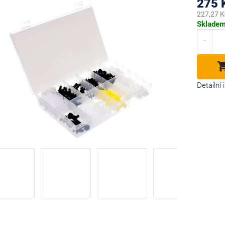
275 
227,27 K
Měrná
Sklade
cena:
diček.
Detailní