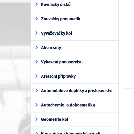
í
je
Rovnačky disků
p
0,0
z
a
5
Zouvačky pneumatik
n
hvěz
e
l
Vyvažovačky kol
Akční sety
Vybavení pneuservisu
Aretační přípravky
Automobilové doplňky a příslušenství
Autochemie, autokosmetika
Geometrie kol
Karosářské a klempířské nářadí