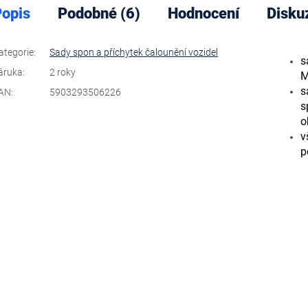
opis
Podobné (6)
Hodnocení
Disku
ategorie
:
Sady spon a příchytek čalounění vozidel
s
áruka
:
2 roky
M
s
AN
:
5903293506226
s
o
v
p