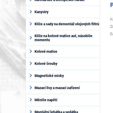
P
Kanystry
K
Klíče a sady na demontáž olejových filtrů
Z
E
Klíče na kolové matice aut, násobiče
momentu
Kolové matice
Kolové šrouby
Magnetické misky
Mazací lisy a mazací zařízení
Měniče napětí
Montážní lehátka a sedátka