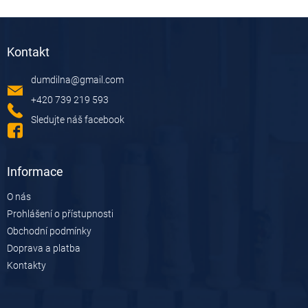
Z
á
Kontakt
p
a
dumdilna
@
gmail.com
t
í
+420 739 219 593
Sledujte náš facebook
Informace
O nás
Prohlášení o přístupnosti
Obchodní podmínky
Doprava a platba
Kontakty