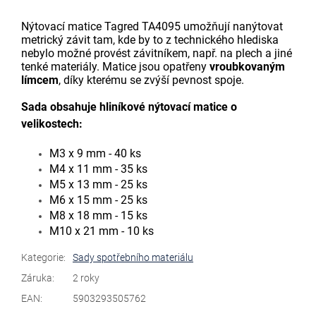
Nýtovací matice Tagred TA4095 umožňují nanýtovat
metrický závit tam, kde by to z technického hlediska
nebylo možné provést závitníkem, např. na plech a jiné
tenké materiály. Matice jsou opatřeny
vroubkovaným
límcem
, díky kterému se zvýší pevnost spoje.
Sada obsahuje hliníkové nýtovací matice o
velikostech:
M3 x 9 mm - 40 ks
M4 x 11 mm - 35 ks
M5 x 13 mm - 25 ks
M6 x 15 mm - 25 ks
M8 x 18 mm - 15 ks
M10 x 21 mm - 10 ks
Kategorie
:
Sady spotřebního materiálu
Záruka
:
2 roky
EAN
:
5903293505762