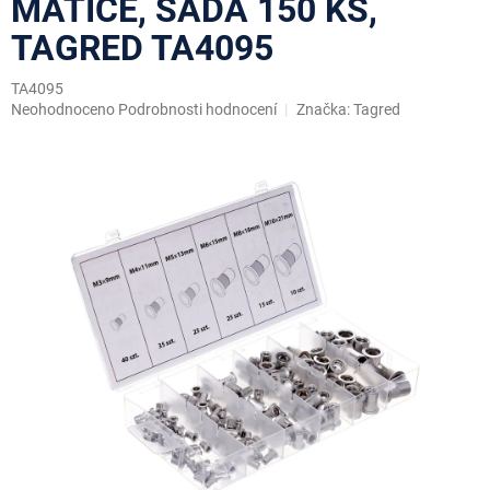
MATICE, SADA 150 KS,
TAGRED TA4095
TA4095
Průměrné
Neohodnoceno
Podrobnosti hodnocení
Značka:
Tagred
hodnocení
produktu
je
0,0
z
5
hvězdiček.