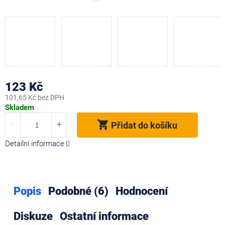
123 Kč
101,65 Kč bez DPH
Měrná
Skladem
cena:
Přidat do košíku
Detailní informace
Popis
Podobné (6)
Hodnocení
Diskuze
Ostatní informace