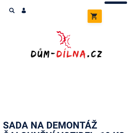
Přejít
na
obsah
NÁKUPNÍ
KOŠÍK
SADA NA DEMONTÁŽ