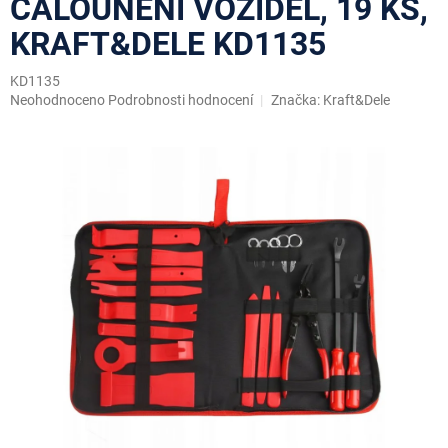
ČALOUNĚNÍ VOZIDEL, 19 KS,
KRAFT&DELE KD1135
KD1135
Průměrné
Neohodnoceno
Podrobnosti hodnocení
Značka:
Kraft&Dele
hodnocení
produktu
je
0,0
z
5
hvězdiček.