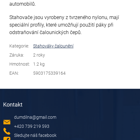
automobilů.
Stahovače jsou vyrobeny z tvrzeného nylonu, mají
speciální profily, které umožňují použití páky při
odstraňování čalounických čepů
.
Kategorie
:
Stahováky čalounění
Záruka
:
2 roky
Hmotnost
:
1.2 kg
EAN
:
5903175339164
Z
á
Kontakt
p
a
dumdilna
@
gmail.com
t
í
+420 739 219 593
Sledujte náš facebook