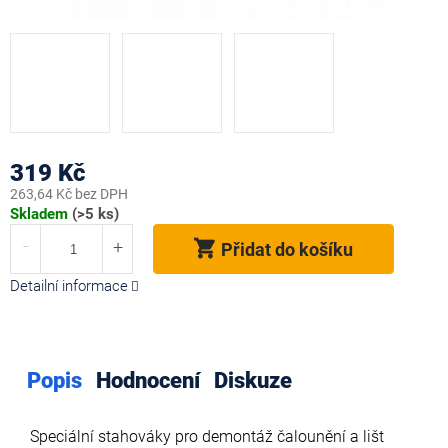
319 Kč
263,64 Kč bez DPH
Měrná
Skladem
(>5 ks)
cena:
Přidat do košíku
Detailní informace
Popis
Hodnocení
Diskuze
Speciální stahováky pro demontáž čalounění a lišt