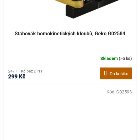
Stahovák homokinetických kloubů, Geko G02584
Skladem
(>5 ks)
247,11 Kč bez DPH
Do košíku
299 Kč
Kód:
G02593