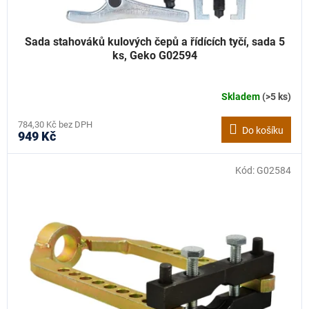
Sada stahováků kulových čepů a řídících tyčí, sada 5
ks, Geko G02594
Skladem
(>5 ks)
784,30 Kč bez DPH
Do košíku
949 Kč
Kód:
G02584