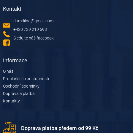
á
á
d
Kontakt
p
a
a
c
dumdilna
@
gmail.com
t
í
í
p
+420 739 219 593
r
Sledujte náš facebook
v
k
y
v
Informace
ý
p
O nás
i
Prohlášení o přístupnosti
s
u
Obchodní podmínky
Doprava a platba
Kontakty
Doprava platba předem od 99 Kč