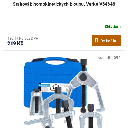
Stahovák homokinetických kloubů, Verke V84848
Skladem
180,99 Kč bez DPH
Do košíku
219 Kč
Kód:
G02594