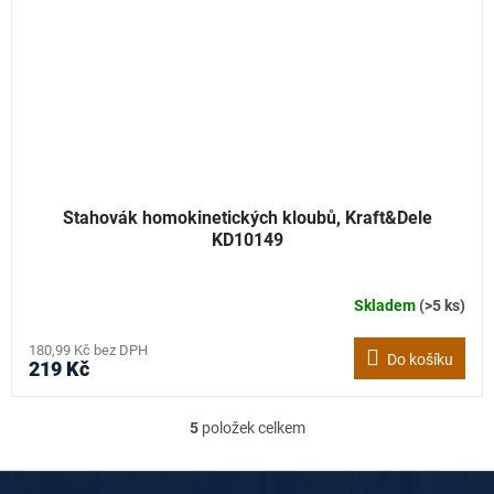
Stahovák homokinetických kloubů, Kraft&Dele
KD10149
Skladem
(>5 ks)
180,99 Kč bez DPH
Do košíku
219 Kč
5
položek celkem
O
v
l
Z