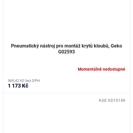
Pneumatický nástroj pro montáž krytů kloubů, Geko
G02593
Momentálně nedostupné
969,42 Kč bez DPH
1 173 Kč
Kód:
KD10149