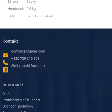
Záruka
:
2 roky
Hmotnost
:
0.5 kg
EAN
:
5903175332424
Z
á
Kontakt
p
a
dumdilna
@
gmail.com
t
í
+420 739 219 593
Sledujte náš facebook
Informace
O nás
Prohlášení o přístupnosti
Obchodní podmínky