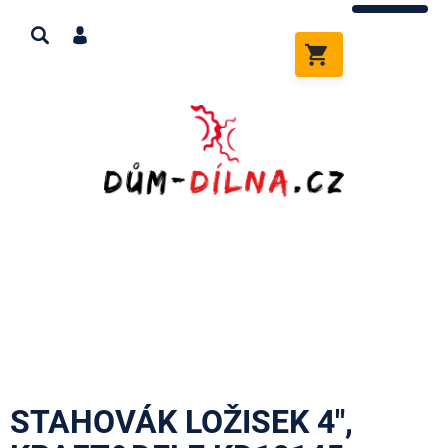
Přejít
na
obsah
NÁKUPNÍ
KOŠÍK
STAHOVÁK LOŽISEK 4″,