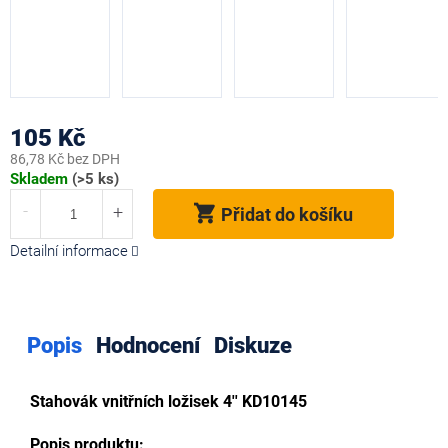
105 Kč
86,78 Kč bez DPH
Měrná
Skladem
(>5 ks)
cena:
Přidat do košíku
Detailní informace
Popis
Hodnocení
Diskuze
Stahovák vnitřních ložisek 4'' KD10145
Popis produktu: