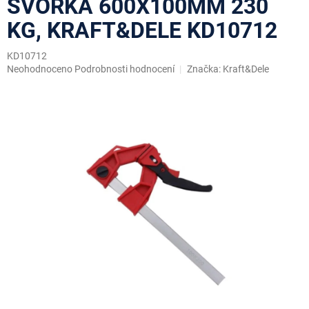
SVORKA 600X100MM 230
KG, KRAFT&DELE KD10712
KD10712
Průměrné
Neohodnoceno
Podrobnosti hodnocení
Značka:
Kraft&Dele
hodnocení
produktu
je
0,0
z
5
hvězdiček.