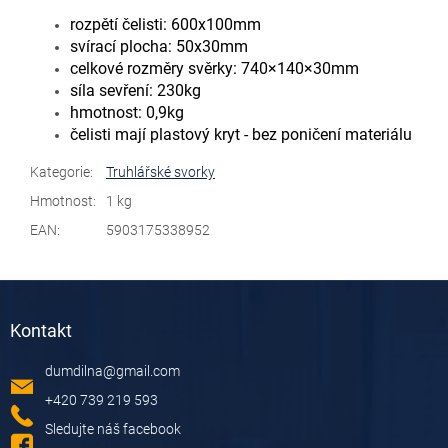
rozpětí čelisti: 600x100mm
svírací plocha: 50x30mm
celkové rozměry svěrky: 740×140×30mm
síla sevření: 230kg
hmotnost: 0,9kg
čelisti mají plastový kryt - bez poničení materiálu
Kategorie
:
Truhlářské svorky
Hmotnost
:
1 kg
EAN
:
5903175338952
Z
á
Kontakt
p
a
dumdilna
@
gmail.com
t
í
+420 739 219 593
Sledujte náš facebook