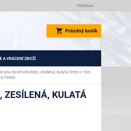
Přihlášení
NÁKUPNÍ
Prázdný košík
KOŠÍK
 A VRÁCENÍ ZBOŽÍ
struna do křovinořezu, zesílená, kulatá 3mm x 15m,
 G73960
 ZESÍLENÁ, KULATÁ