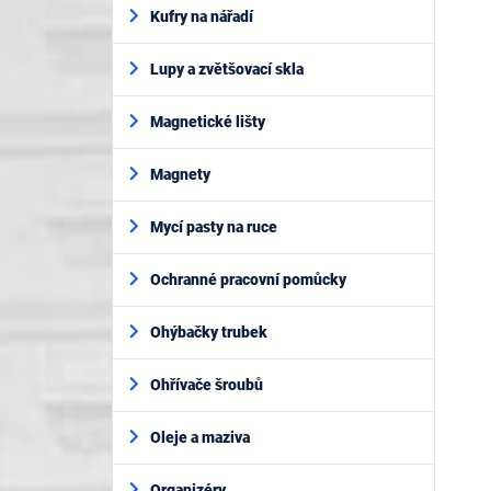
Kufry na nářadí
Lupy a zvětšovací skla
Magnetické lišty
Magnety
Mycí pasty na ruce
Ochranné pracovní pomůcky
Ohýbačky trubek
Ohřívače šroubů
Oleje a maziva
Organizéry