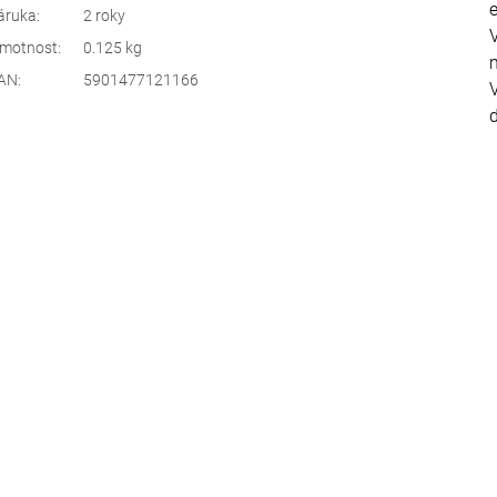
áruka
:
2 roky
motnost
:
0.125 kg
AN
:
5901477121166