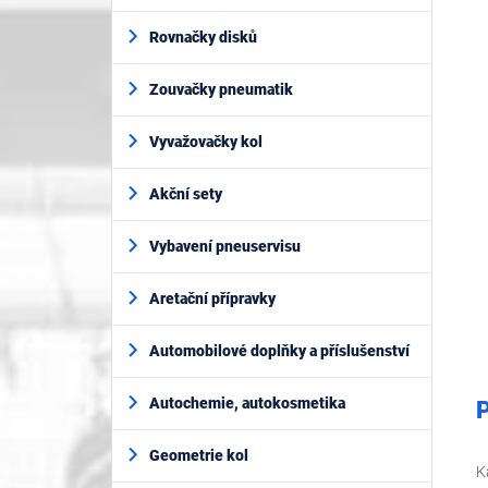
n
prod
í
je
Rovnačky disků
p
0,0
z
a
5
Zouvačky pneumatik
n
hvěz
e
l
Vyvažovačky kol
Akční sety
Vybavení pneuservisu
Aretační přípravky
Automobilové doplňky a příslušenství
Autochemie, autokosmetika
P
Geometrie kol
K