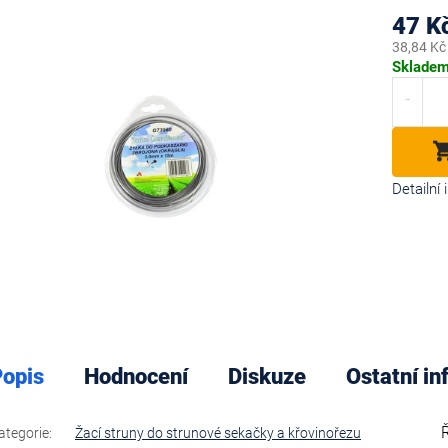
uktu
47 K
38,84 Kč
Měrná
Sklade
cena:
diček.
Detailní
opis
Hodnocení
Diskuze
Ostatní i
ategorie
:
Žací struny do strunové sekačky a křovinořezu