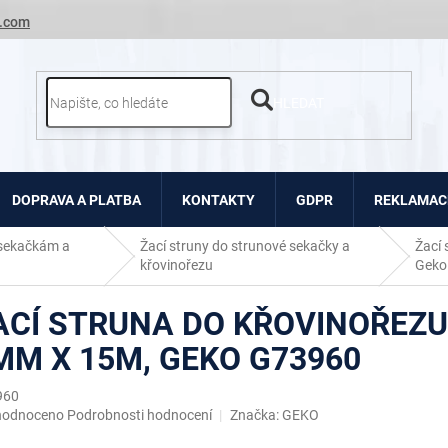
.com
HLEDAT
DOPRAVA A PLATBA
KONTAKTY
GDPR
REKLAMACE
 sekačkám a
Žací struny do strunové sekačky a
Žací 
křovinořezu
Geko
ACÍ STRUNA DO KŘOVINOŘEZU,
MM X 15M, GEKO G73960
960
ěrné
hodnoceno
Podrobnosti hodnocení
Značka:
GEKO
ocení