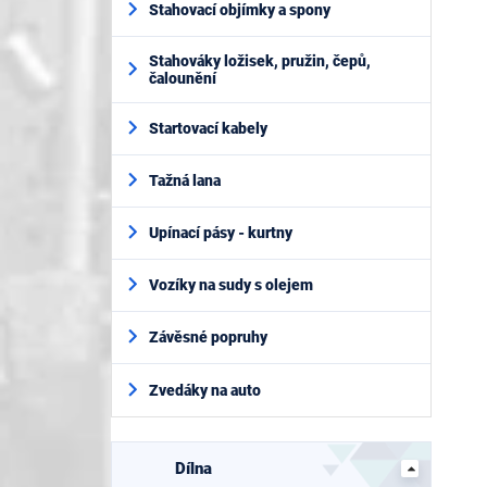
Stahovací objímky a spony
Stahováky ložisek, pružin, čepů,
čalounění
Startovací kabely
Tažná lana
Upínací pásy - kurtny
Vozíky na sudy s olejem
Závěsné popruhy
Zvedáky na auto
Dílna