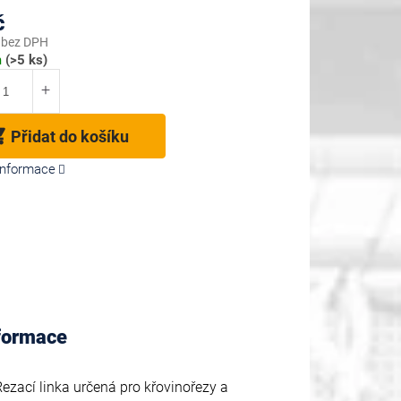
č
 bez DPH
m
(>5 ks)
Přidat do košíku
 informace
nformace
Řezací linka určená pro křovinořezy a