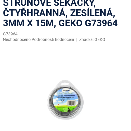
STRUNOVÉ SEKAČKY,
ČTYŘHRANNÁ, ZESÍLENÁ,
3MM X 15M, GEKO G73964
G73964
Průměrné
Neohodnoceno
Podrobnosti hodnocení
Značka:
GEKO
hodnocení
produktu
je
0,0
z
5
hvězdiček.