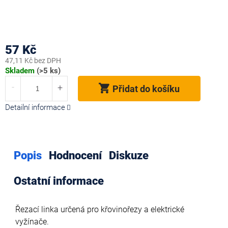
57 Kč
47,11 Kč bez DPH
Měrná
Skladem
(>5 ks)
cena:
Přidat do košíku
Detailní informace
Popis
Hodnocení
Diskuze
Ostatní informace
Řezací linka určená pro křovinořezy a elektrické
vyžínače.