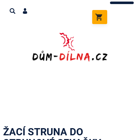
Přejít
na
obsah
NÁKUPNÍ
KOŠÍK
ŽACÍ STRUNA DO