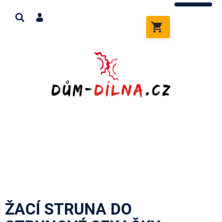
Přejít
na
obsah
NÁKUPNÍ
KOŠÍK
ŽACÍ STRUNA DO