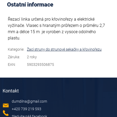
Ostatní informace
Řezací linka určená pro křovinořezy a elektrické
vyžínače. Vlasec s hranatým průřezem o průměru 2,7
mm a délce 15 m je vyroben z vysoce odolného
plastu.
Kategorie
:
Žací struny do strunové sekačky a křovinořezu
Záruka
:
2 roky
EAN
:
5903293506875
Z
á
Kontakt
p
a
dumdilna
@
gmail.com
t
í
+420 739 219 593
Sledujte náš facebook