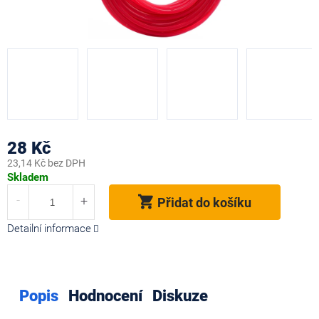
28 Kč
23,14 Kč bez DPH
Měrná
Skladem
cena:
Přidat do košíku
Detailní informace
Popis
Hodnocení
Diskuze