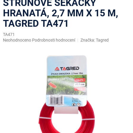
STRUNOVÉ SEKAČKY
HRANATÁ, 2,7 MM X 15 M,
TAGRED TA471
TA471
Průměrné
Neohodnoceno
Podrobnosti hodnocení
Značka:
Tagred
hodnocení
produktu
je
0,0
z
5
hvězdiček.