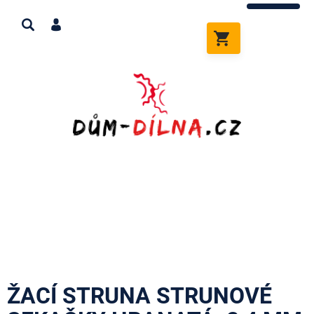
Přejít
na
obsah
NÁKUPNÍ
KOŠÍK
ŽACÍ STRUNA STRUNOVÉ