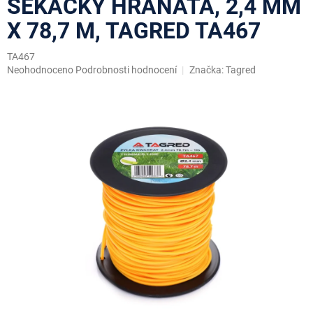
SEKAČKY HRANATÁ, 2,4 MM
X 78,7 M, TAGRED TA467
TA467
Průměrné
Neohodnoceno
Podrobnosti hodnocení
Značka:
Tagred
hodnocení
produktu
je
0,0
z
5
hvězdiček.