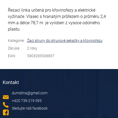
Řezací linka určená pro křovinořezy a elektrické
vyžínače. Vlasec s hranatým průřezem o průměru 2,4
mm a délce 78,7 m je vyroben z vysoce odolného
plastu.
Kategorie
:
Žací struny do strunové sekačky a křovinořezu
Záruka
:
2 roky
EAN
:
5903293506837
Z
á
Kontakt
p
a
dumdilna
@
gmail.com
t
í
+420 739 219 593
Sledujte náš facebook