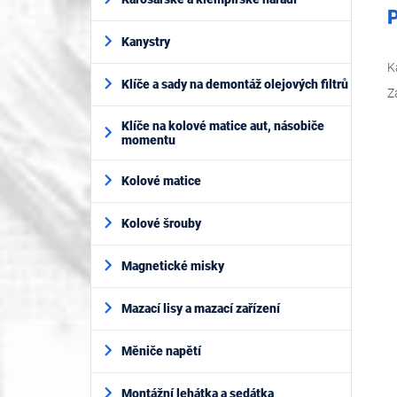
P
Kanystry
K
Klíče a sady na demontáž olejových filtrů
Z
Klíče na kolové matice aut, násobiče
momentu
Kolové matice
Kolové šrouby
Magnetické misky
Mazací lisy a mazací zařízení
Měniče napětí
Montážní lehátka a sedátka