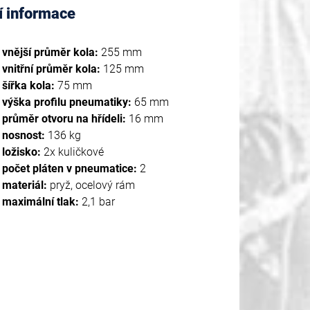
í informace
vnější průměr kola:
255 mm
vnitřní průměr kola:
125 mm
šířka kola:
75 mm
výška profilu pneumatiky:
65 mm
průměr otvoru na hřídeli:
16 mm
nosnost:
136 kg
ložisko:
2x kuličkové
počet pláten v pneumatice:
2
materiál:
pryž, ocelový rám
maximální tlak:
2,1 bar