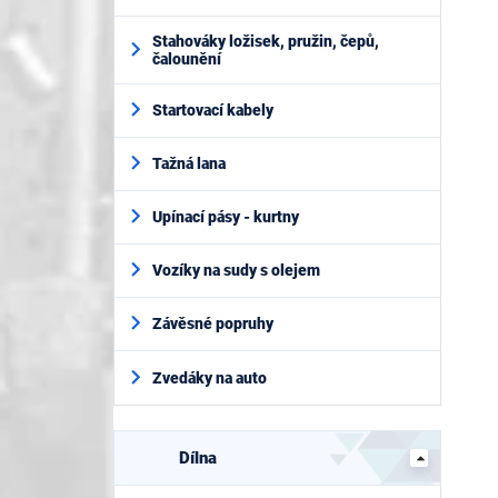
Stahováky ložisek, pružin, čepů,
čalounění
Startovací kabely
Tažná lana
Upínací pásy - kurtny
Vozíky na sudy s olejem
Závěsné popruhy
Zvedáky na auto
Dílna