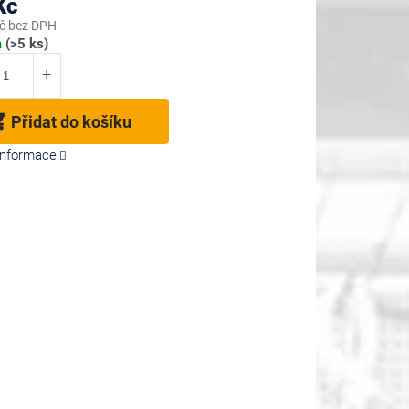
Kč
č bez DPH
m
(>5 ks)
Přidat do košíku
 informace