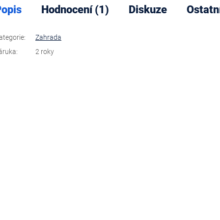
opis
Hodnocení (1)
Diskuze
Ostatn
ategorie
:
Zahrada
áruka
:
2 roky