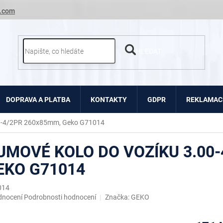
.com
HLEDAT
DOPRAVA A PLATBA
KONTAKTY
GDPR
REKLAMACE
00-4/2PR 260x85mm, Geko G71014
UMOVÉ KOLO DO VOZÍKU 3.00-
EKO G71014
014
ěrné
dnocení
Podrobnosti hodnocení
Značka:
GEKO
ocení
uktu