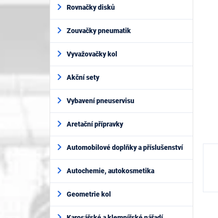
í
je
Rovnačky disků
p
5,0
z
a
5
Zouvačky pneumatik
n
hvěz
e
l
Vyvažovačky kol
Akční sety
Vybavení pneuservisu
Aretační přípravky
Automobilové doplňky a příslušenství
Autochemie, autokosmetika
Geometrie kol
Karosářské a klempířské nářadí