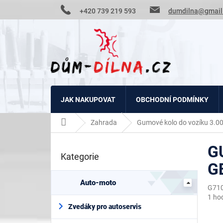
Přejít
+420 739 219 593
dumdilna@gmail
na
obsah
JAK NAKUPOVAT
OBCHODNÍ PODMÍNKY
Domů
Zahrada
Gumové kolo do vozíku 3.
P
G
o
Kategorie
Přeskočit
s
G
kategorie
t
r
Auto-moto
G71
a
Prům
1 ho
n
hodn
Zvedáky pro autoservis
n
prod