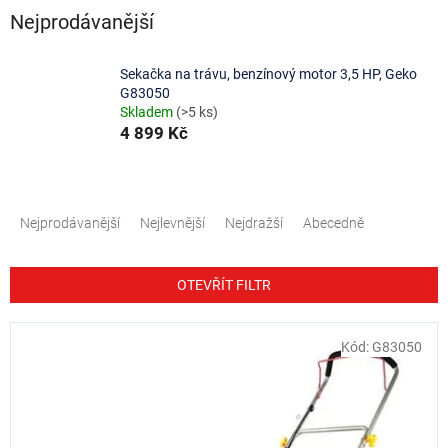
Nejprodávanější
Sekačka na trávu, benzínový motor 3,5 HP, Geko
G83050
Skladem
(>5 ks)
4 899 Kč
Ř
a
Nejprodávanější
Nejlevnější
Nejdražší
Abecedně
z
e
n
OTEVŘÍT FILTR
í
p
V
Kód:
G83050
r
ý
o
p
d
i
u
s
k
p