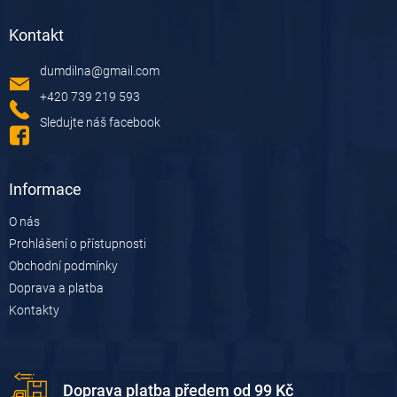
á
á
d
Kontakt
p
a
a
c
dumdilna
@
gmail.com
t
í
í
p
+420 739 219 593
r
Sledujte náš facebook
v
k
y
v
Informace
ý
p
O nás
i
Prohlášení o přístupnosti
s
u
Obchodní podmínky
Doprava a platba
Kontakty
Doprava platba předem od 99 Kč