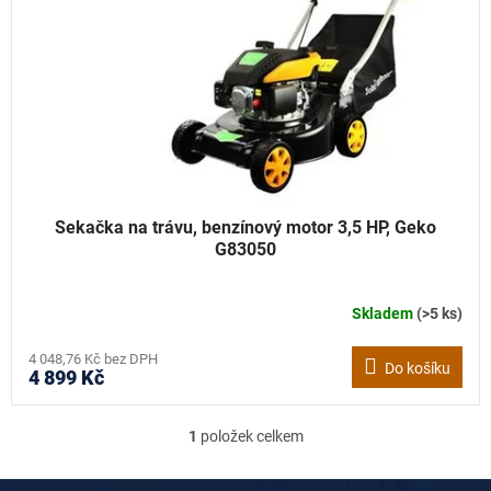
t
r
ů
o
d
u
k
t
ů
Sekačka na trávu, benzínový motor 3,5 HP, Geko
G83050
Skladem
(>5 ks)
4 048,76 Kč bez DPH
Do košíku
4 899 Kč
1
položek celkem
O
v
l
Z