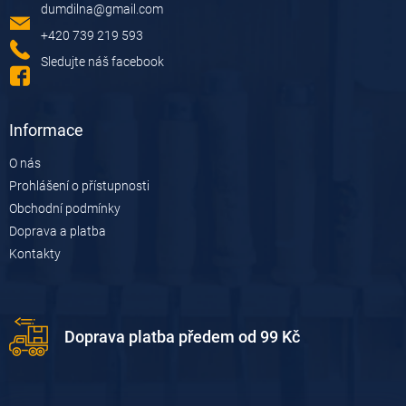
dumdilna
@
gmail.com
t
í
+420 739 219 593
Sledujte náš facebook
Informace
O nás
Prohlášení o přístupnosti
Obchodní podmínky
Doprava a platba
Kontakty
Doprava platba předem od 99 Kč