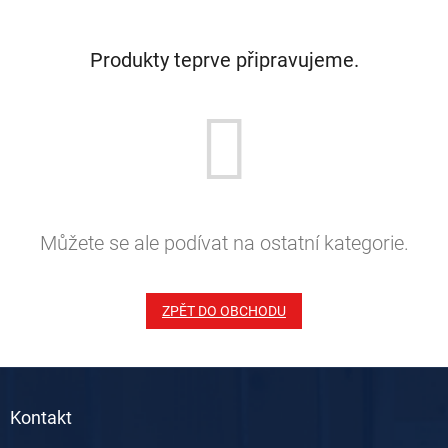
Produkty teprve připravujeme.
Můžete se ale podívat na ostatní kategorie.
ZPĚT DO OBCHODU
Z
á
Kontakt
p
a