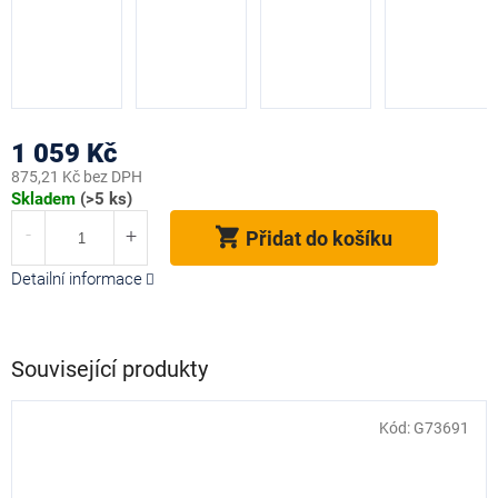
1 059 Kč
875,21 Kč bez DPH
Měrná
Skladem
(>5 ks)
cena:
Přidat do košíku
Detailní informace
Související produkty
Kód:
G73691