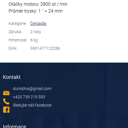
Otáčky motoru: 2800 ot / min
Průměr trysky: 1 '' = 24 mm
Kategorie
:
Čerpadla
Záruka
:
2 roky
Hmotnost
:
6 kg
EAN
:
5901477122286
Z
á
Kontakt
p
a
dumdilna
@
gmail.com
t
í
+420 739 219 593
Sledujte náš facebook
Informace