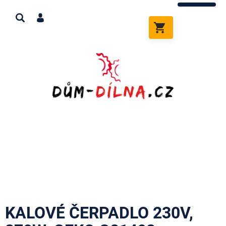
Přejít
na
obsah
NÁKUPNÍ
KOŠÍK
KALOVÉ ČERPADLO 230V,