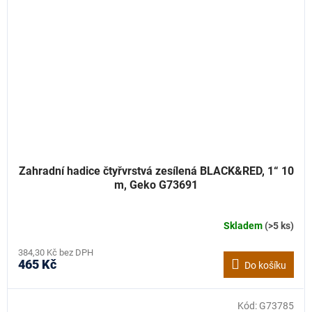
Zahradní hadice čtyřvrstvá zesílená BLACK&RED, 1“ 10
m, Geko G73691
Skladem
(>5 ks)
384,30 Kč bez DPH
465 Kč
Do košíku
Kód:
G73785