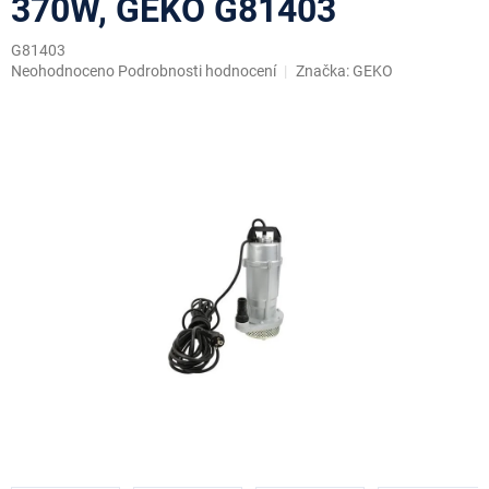
370W, GEKO G81403
G81403
Průměrné
Neohodnoceno
Podrobnosti hodnocení
Značka:
GEKO
hodnocení
produktu
je
0,0
z
5
hvězdiček.