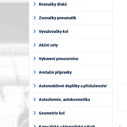
í
je
Rovnačky disků
p
0,0
z
a
5
Zouvačky pneumatik
n
hvěz
e
l
Vyvažovačky kol
Akční sety
Vybavení pneuservisu
Aretační přípravky
Automobilové doplňky a příslušenství
Autochemie, autokosmetika
Geometrie kol
Karosářské a klempířské nářadí