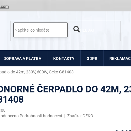
.com
HLEDAT
DOPRAVA A PLATBA
KONTAKTY
GDPR
REKLAMACE
padlo do 42m, 230V, 600W, Geko G81408
ONORNÉ ČERPADLO DO 42M, 23
81408
408
ěrné
hodnoceno
Podrobnosti hodnocení
Značka:
GEKO
ocení
uktu