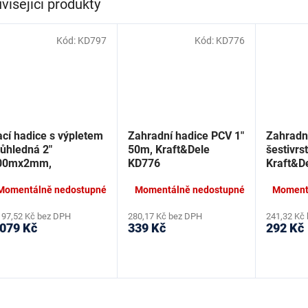
visející produkty
Kód:
KD797
Kód:
KD776
cí hadice s výpletem
Zahradní hadice PCV 1"
Zahradn
růhledná 2"
50m, Kraft&Dele
šestivrs
00mx2mm,
KD776
Kraft&D
raft&Dele KD797
Momentálně nedostupné
Momentálně nedostupné
Moment
197,52 Kč bez DPH
280,17 Kč bez DPH
241,32 Kč
 079 Kč
339 Kč
292 Kč