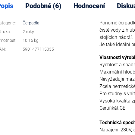
opis
Podobné (6)
Hodnocení
Disku
Ponorné čerpadlo
ategorie
:
Čerpadla
čisté vody z hlu
áruka
:
2 roky
stojících nádrží.
motnost
:
10.16 kg
Je také ideální 
AN
:
5901477115035
Vlastnosti výrob
Rychlost a snadn
Maximální hloub
Nevyžaduje mazá
Zcela hermetick
Pro studny s vn
Vysoká kvalita 
Certifikát CE
Technická speci
Napájení: 230V,