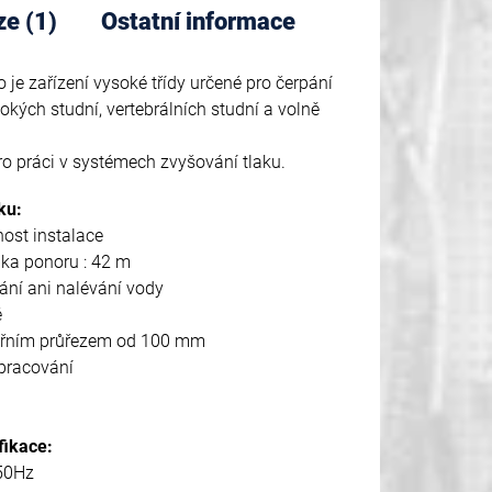
ze (1)
Ostatní informace
 je zařízení vysoké třídy určené pro čerpání
bokých studní, vertebrálních studní a volně
pro práci v systémech zvyšování tlaku.
ku:
ost instalace
ka ponoru : 42 m
ní ani nalévání vody
é
itřním průřezem od 100 mm
zpracování
fikace:
 50Hz