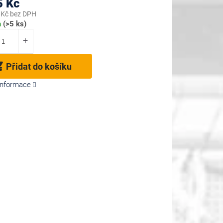
5 Kč
 Kč bez DPH
m
(>5 ks)
Přidat do košíku
 informace