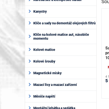
Sou
Kanystry
Klíče a sady na demontáž olejových filtrů
Klíče na kolové matice aut, násobiče
momentu
Sa
Kolové matice
p
1
Kolové šrouby
K
Magnetické misky
4 
5
Mazací lisy a mazací zařízení
Měniče napětí
Montážní lehátka a sedátka