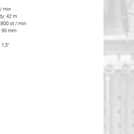
 / min
dy: 42 m
2800 ot / min
a: 90 mm
 1,5"