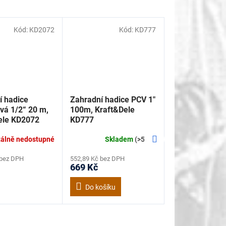
Kód:
KD2072
Kód:
KD777
í hadice
Zahradní hadice PCV 1"
tvá 1/2“ 20 m,
100m, Kraft&Dele
ele KD2072
KD777
Další
álně nedostupné
Skladem
(>5 ks)
produkt
 bez DPH
552,89 Kč bez DPH
669 Kč
Do košíku