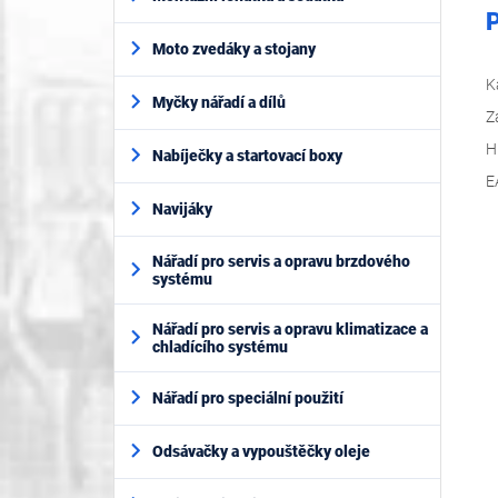
P
Moto zvedáky a stojany
K
Myčky nářadí a dílů
Z
H
Nabíječky a startovací boxy
E
Navijáky
Nářadí pro servis a opravu brzdového
systému
Nářadí pro servis a opravu klimatizace a
chladícího systému
Nářadí pro speciální použití
Odsávačky a vypouštěčky oleje