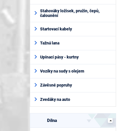
Stahováky ložisek, pružin, čepů,
čalounění
Startovací kabely
Tažná lana
Upínací pásy - kurtny
Vozíky na sudy s olejem
Závěsné popruhy
Zvedáky na auto
Dílna