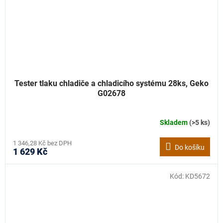
Tester tlaku chladiče a chladicího systému 28ks, Geko
G02678
Skladem
(>5 ks)
1 346,28 Kč bez DPH
Do košíku
1 629 Kč
Kód:
KD5672