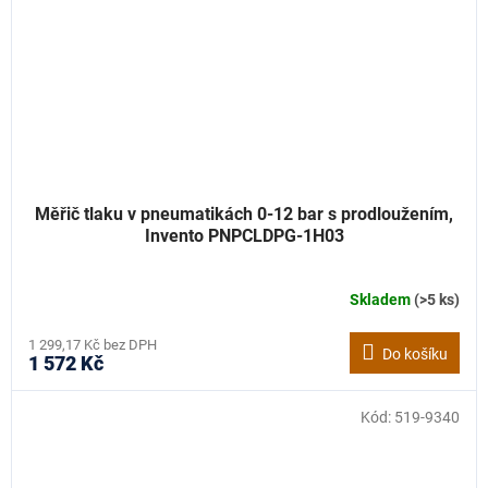
Měřič tlaku v pneumatikách 0-12 bar s prodloužením,
Invento PNPCLDPG-1H03
Skladem
(>5 ks)
1 299,17 Kč bez DPH
Do košíku
1 572 Kč
Kód:
519-9340