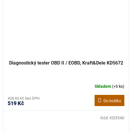
Diagnostický tester OBD II / EOBD, Kraft&Dele KD5672
Skladem
(>5 ks)
428,93 Kč bez DPH
Do košíku
519 Kč
Kód:
KD3540