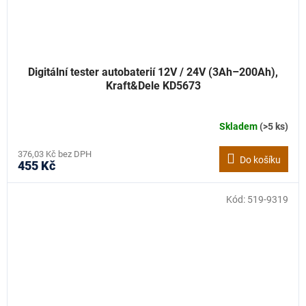
Digitální tester autobaterií 12V / 24V (3Ah–200Ah),
Kraft&Dele KD5673
Skladem
(>5 ks)
376,03 Kč bez DPH
Do košíku
455 Kč
Kód:
519-9319