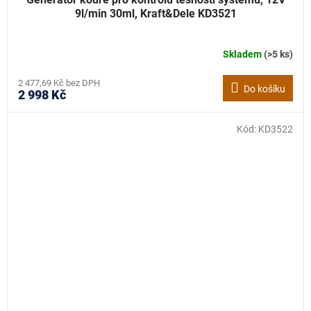
9l/min 30ml, Kraft&Dele KD3521
Skladem
(>5 ks)
2 477,69 Kč bez DPH
Do košíku
2 998 Kč
Kód:
KD3522