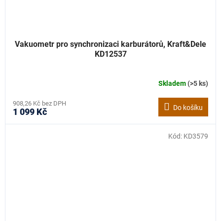
Vakuometr pro synchronizaci karburátorů, Kraft&Dele
KD12537
Skladem
(>5 ks)
908,26 Kč bez DPH
Do košíku
1 099 Kč
Kód:
KD3579