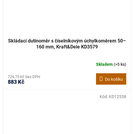
Skládací dutinoměr s číselníkovým úchylkoměrem 50–
160 mm, Kraft&Dele KD3579
Skladem
(>5 ks)
729,75 Kč bez DPH
Do košíku
883 Kč
Kód:
KD12538