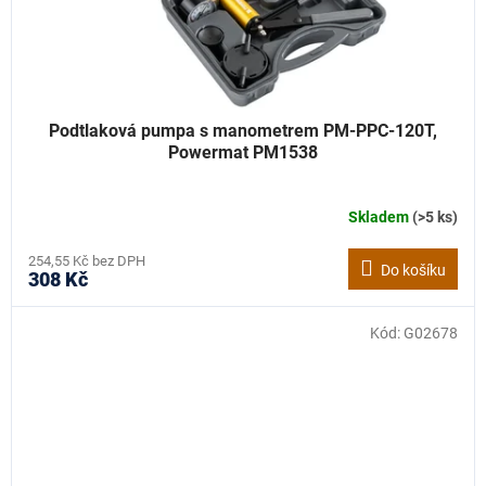
Podtlaková pumpa s manometrem PM-PPC-120T,
Powermat PM1538
Skladem
(>5 ks)
254,55 Kč bez DPH
Do košíku
308 Kč
Kód:
G02678