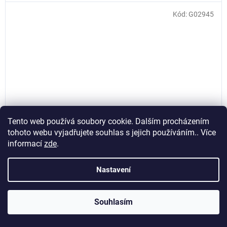
Kód:
G02945
Tento web používá soubory cookie. Dalším procházením
tohoto webu vyjadřujete souhlas s jejich používáním.. Více
informací
zde
.
Nastavení
Diagnostický tester OBDII T31, Geko G02945
Souhlasím
Skladem
(>5 ks)