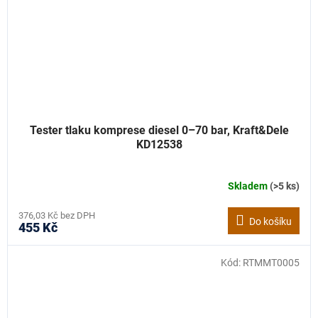
Tester tlaku komprese diesel 0–70 bar, Kraft&Dele
KD12538
Skladem
(>5 ks)
376,03 Kč bez DPH
Do košíku
455 Kč
Kód:
RTMMT0005