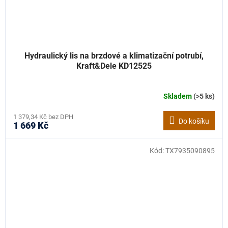
Hydraulický lis na brzdové a klimatizační potrubí,
Kraft&Dele KD12525
Skladem
(>5 ks)
1 379,34 Kč bez DPH
Do košíku
1 669 Kč
Kód:
TX7935090895