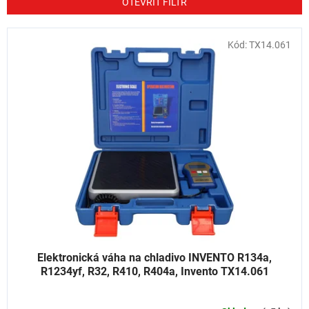
n
OTEVŘÍT FILTR
í
p
V
Kód:
TX14.061
r
ý
o
p
d
i
u
s
k
p
t
r
ů
o
d
u
k
t
ů
Elektronická váha na chladivo INVENTO R134a,
R1234yf, R32, R410, R404a, Invento TX14.061