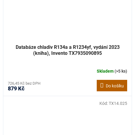
Databáze chladiv R134a a R1234yf, vydání 2023
(kniha), Invento TX7935090895
Skladem
(>5 ks)
726,45 Kč bez DPH
Do košíku
879 Kč
Kód:
TX14.025