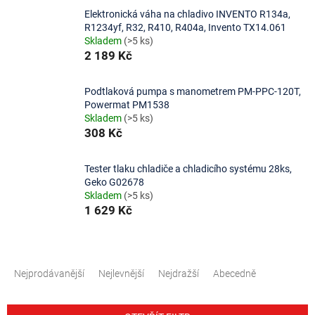
Elektronická váha na chladivo INVENTO R134a,
R1234yf, R32, R410, R404a, Invento TX14.061
Skladem
(>5 ks)
2 189 Kč
Podtlaková pumpa s manometrem PM-PPC-120T,
Powermat PM1538
Skladem
(>5 ks)
308 Kč
Tester tlaku chladiče a chladicího systému 28ks,
Geko G02678
Skladem
(>5 ks)
1 629 Kč
Ř
a
Nejprodávanější
Nejlevnější
Nejdražší
Abecedně
z
e