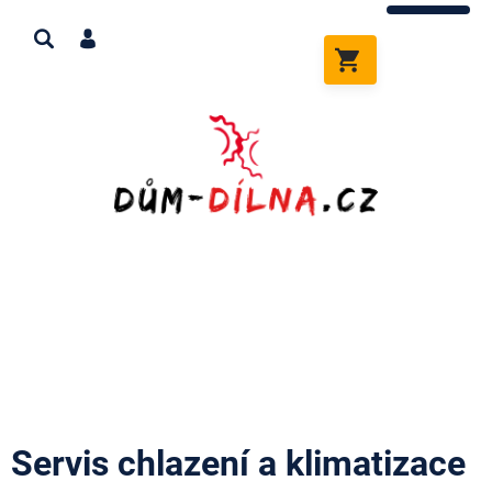
Přejít
na
obsah
NÁKUPNÍ
KOŠÍK
Servis chlazení a klimatizace