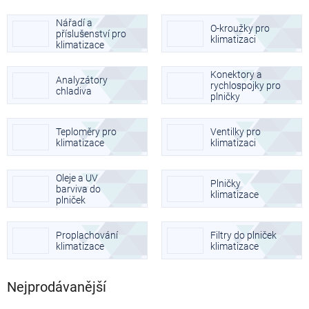
Nářadí a
O-kroužky pro
příslušenství pro
klimatizaci
klimatizace
Konektory a
Analyzátory
rychlospojky pro
chladiva
plničky
klimatizace
Teploměry pro
Ventilky pro
klimatizace
klimatizaci
Oleje a UV
Plničky
barviva do
klimatizace
plniček
klimatizace
Proplachování
Filtry do plniček
klimatizace
klimatizace
Nejprodávanější