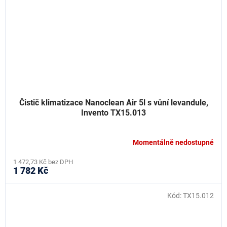
Čistič klimatizace Nanoclean Air 5l s vůní levandule,
Invento TX15.013
Momentálně nedostupné
1 472,73 Kč bez DPH
1 782 Kč
Kód:
TX15.012