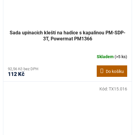
Sada upínacích kleští na hadice s kapalinou PM-SDP-
3T, Powermat PM1366
Skladem
(>5 ks)
92,56 Kč bez DPH
Do košíku
112 Kč
Kód:
TX15.016