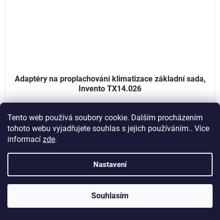
Adaptéry na proplachování klimatizace základní sada,
Invento TX14.026
Tento web používá soubory cookie. Dalším procházením
Momentálně nedostupné
tohoto webu vyjadřujete souhlas s jejich používáním.. Více
464,46 Kč bez DPH
informací
zde
.
562 Kč
Nastavení
Kód:
TX14.004
Souhlasím