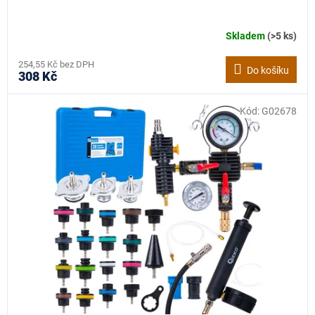
Skladem
(>5 ks)
254,55 Kč bez DPH
Do košíku
308 Kč
Kód:
G02678