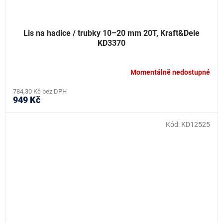
Lis na hadice / trubky 10–20 mm 20T, Kraft&Dele
KD3370
Momentálně nedostupné
784,30 Kč bez DPH
949 Kč
Kód:
KD12525