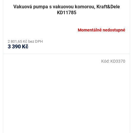
Vakuová pumpa s vakuovou komorou, Kraft&Dele
KD11785
Momentálně nedostupné
2 801,65 Kč bez DPH
3 390 Kč
Kód:
KD3370