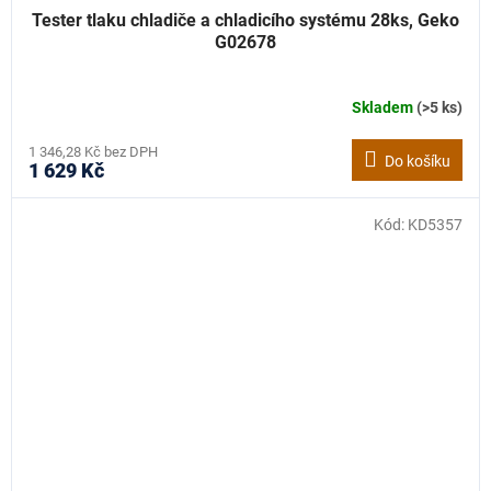
Tester tlaku chladiče a chladicího systému 28ks, Geko
G02678
Skladem
(>5 ks)
1 346,28 Kč bez DPH
Do košíku
1 629 Kč
Kód:
KD5357