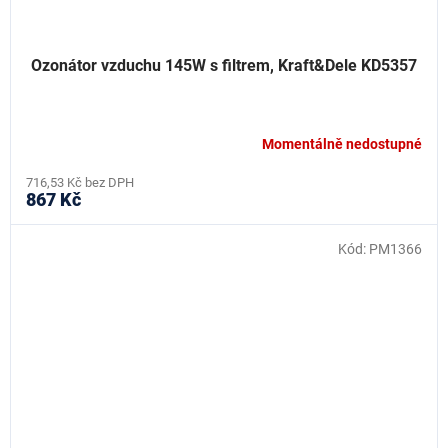
Ozonátor vzduchu 145W s filtrem, Kraft&Dele KD5357
Momentálně nedostupné
716,53 Kč bez DPH
867 Kč
Kód:
PM1366