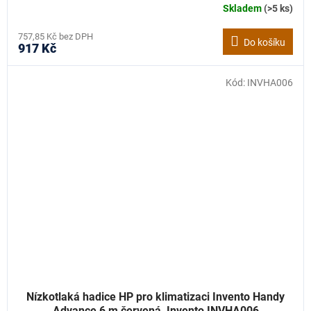
Skladem
(>5 ks)
757,85 Kč bez DPH
Do košíku
917 Kč
Kód:
INVHA006
Nízkotlaká hadice HP pro klimatizaci Invento Handy
Advance 6 m červená, Invento INVHA006