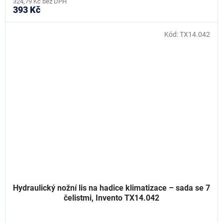
324,79 Kč bez DPH
393 Kč
Kód:
TX14.042
Hydraulický nožní lis na hadice klimatizace – sada se 7
čelistmi, Invento TX14.042