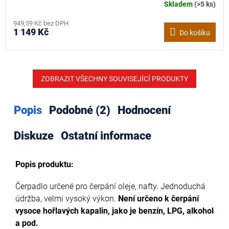
Skladem
(>5 ks)
949,59 Kč bez DPH
1 149 Kč
Do košíku
ZOBRAZIT VŠECHNY SOUVISEJÍCÍ PRODUKTY
Popis
Podobné (2)
Hodnocení
Diskuze
Ostatní informace
Popis produktu:
Čerpadlo určené pro čerpání oleje, nafty. Jednoduchá
údržba, velmi vysoký výkon.
Není určeno k čerpání
vysoce hořlavých kapalin, jako je benzín, LPG, alkohol
a pod.