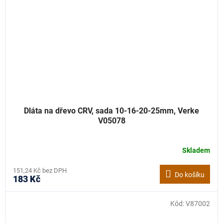
Dláta na dřevo CRV, sada 10-16-20-25mm, Verke
V05078
Skladem
151,24 Kč bez DPH
Do košíku
183 Kč
Kód:
V87002