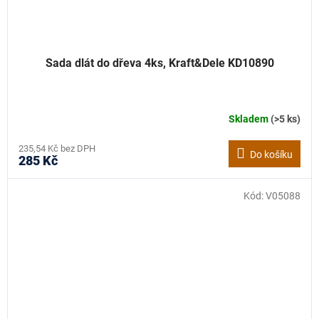
Sada dlát do dřeva 4ks, Kraft&Dele KD10890
Skladem
(>5 ks)
235,54 Kč bez DPH
Do košíku
285 Kč
Kód:
V05088