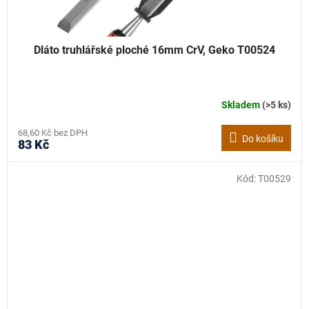
Dláto truhlářské ploché 16mm CrV, Geko T00524
Skladem
(>5 ks)
68,60 Kč bez DPH
Do košíku
83 Kč
Kód:
T00529