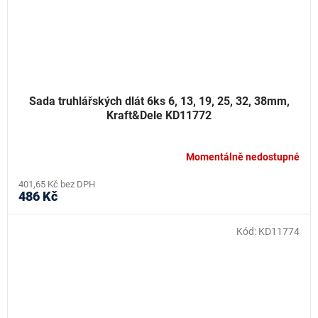
Sada truhlářských dlát 6ks 6, 13, 19, 25, 32, 38mm,
Kraft&Dele KD11772
Momentálně nedostupné
401,65 Kč bez DPH
486 Kč
Kód:
KD11774