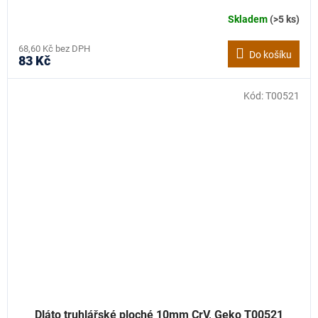
Skladem
(>5 ks)
68,60 Kč bez DPH
Do košíku
83 Kč
Kód:
T00521
Dláto truhlářské ploché 10mm CrV, Geko T00521