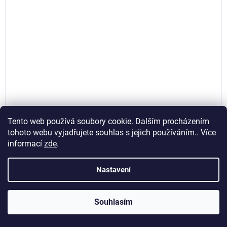
Tento web používá soubory cookie. Dalším procházením
tohoto webu vyjadřujete souhlas s jejich používáním.. Více
Dláta na dřevo, sada 4ks, 6-24mm, Geko G40070
informací
zde
.
Nastavení
Skladem
(>5 ks)
Souhlasím
123,14 Kč bez DPH
Do košíku
149 Kč