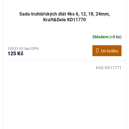
Sada truhlářských dlát 4ks 6, 12, 18, 24mm,
Kraft&Dele KD11770
Skladem
(>5 ks)
103,31 Kč bez DPH
Do košíku
125 Kč
Kód:
KD11771