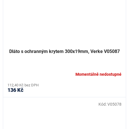
Dláto s ochranným krytem 300x19mm, Verke V05087
Momentálně nedostupné
112,40 Kč bez DPH
136 Kč
Kód:
V05078