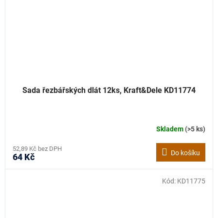
Sada řezbářských dlát 12ks, Kraft&Dele KD11774
Skladem
(>5 ks)
52,89 Kč bez DPH
Do košíku
64 Kč
Kód:
KD11775