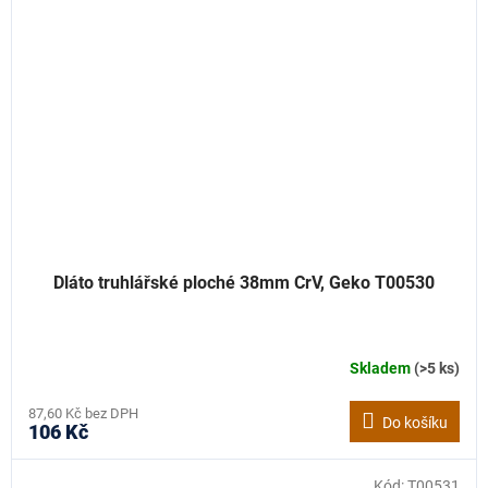
Dláto truhlářské ploché 38mm CrV, Geko T00530
Skladem
(>5 ks)
87,60 Kč bez DPH
Do košíku
106 Kč
Kód:
T00531