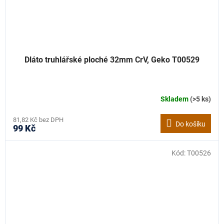
Dláto truhlářské ploché 32mm CrV, Geko T00529
Skladem
(>5 ks)
81,82 Kč bez DPH
Do košíku
99 Kč
Kód:
T00526