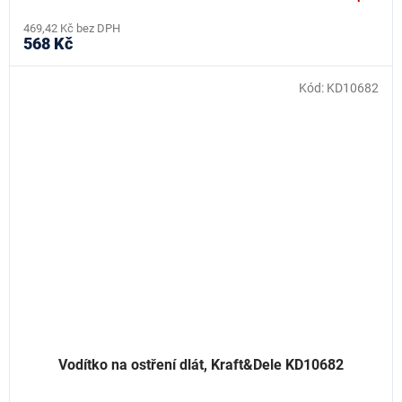
469,42 Kč bez DPH
568 Kč
Kód:
KD10682
Vodítko na ostření dlát, Kraft&Dele KD10682