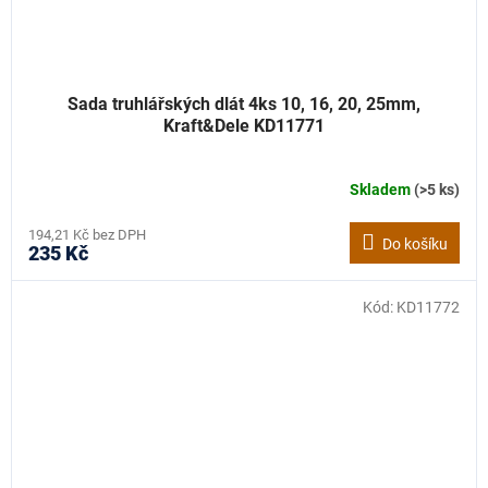
Sada truhlářských dlát 4ks 10, 16, 20, 25mm,
Kraft&Dele KD11771
Skladem
(>5 ks)
194,21 Kč bez DPH
Do košíku
235 Kč
Kód:
KD11772