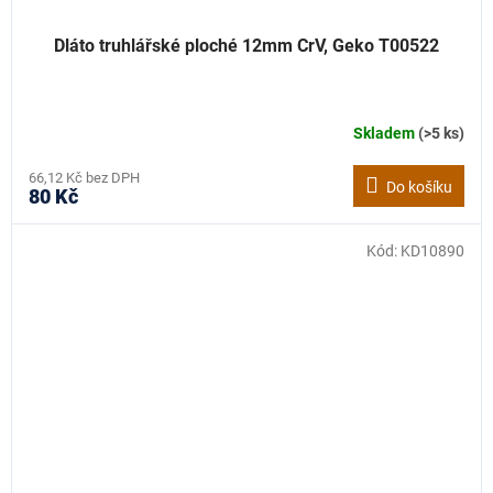
Dláto truhlářské ploché 12mm CrV, Geko T00522
Skladem
(>5 ks)
66,12 Kč bez DPH
Do košíku
80 Kč
Kód:
KD10890