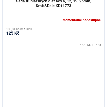
Sada truhlářských dlát 4ks 6, 12, 19, 25mm,
Kraft&Dele KD11773
Momentálně nedostupné
103,31 Kč bez DPH
125 Kč
Kód:
KD11770