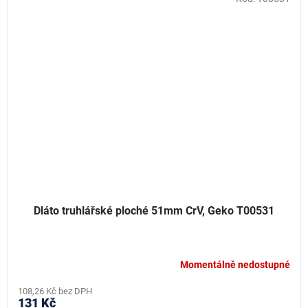
Dláto truhlářské ploché 51mm CrV, Geko T00531
Momentálně nedostupné
108,26 Kč bez DPH
131 Kč