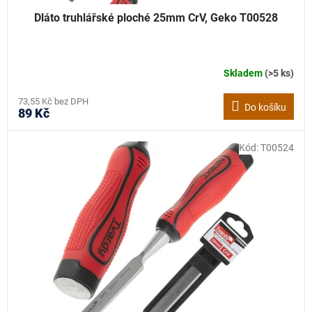
Dláto truhlářské ploché 25mm CrV, Geko T00528
Skladem
(>5 ks)
73,55 Kč bez DPH
Do košíku
89 Kč
Kód:
T00524