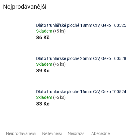
Nejprodávanější
Dláto truhlářské ploché 18mm CrV, Geko T00525
Skladem
(>5 ks)
86 Kč
Dláto truhlářské ploché 25mm CrV, Geko T00528
Skladem
(>5 ks)
89 Kč
Dláto truhlářské ploché 16mm CrV, Geko T00524
Skladem
(>5 ks)
83 Kč
Ř
a
Nejprodávanější
Nejlevnější
Nejdražší
Abecedně