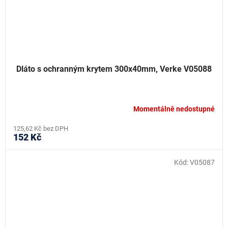
Dláto s ochranným krytem 300x40mm, Verke V05088
Momentálně nedostupné
125,62 Kč bez DPH
152 Kč
Kód:
V05087