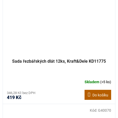
Sada řezbářských dlát 12ks, Kraft&Dele KD11775
Skladem
(>5 ks)
346,28 Kč bez DPH
Do košíku
419 Kč
Kód:
G40070