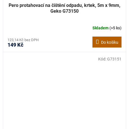
Pero protahovací na čištění odpadu, krtek, 5m x 9mm,
Geko G73150
Skladem
(>5 ks)
123,14 Kč bez DPH
Do košíku
149 Kč
Kód:
G73151