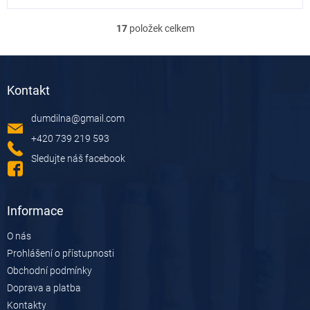
17
položek celkem
O
v
l
Z
á
á
d
Kontakt
p
a
a
c
dumdilna
@
gmail.com
t
í
í
p
+420 739 219 593
r
Sledujte náš facebook
v
k
y
v
Informace
ý
p
O nás
i
Prohlášení o přístupnosti
s
u
Obchodní podmínky
Doprava a platba
Kontakty