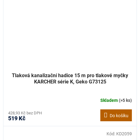
Tlaková kanalizační hadice 15 m pro tlakové myčky
KARCHER série K, Geko G73125
Skladem
(>5 ks)
428,93 Kč bez DPH
Do košíku
519 Kč
Kód:
KD2059