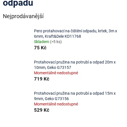
odpadu
Nejprodávanější
Pero protahovací na čištění odpadu, krtek, 3m x
6mm, Kraft&Dele KD11768
Skladem
(>5 ks)
75 Kč
Protahovací pružina na potrubí a odpad 20m x
10mm, Geko G73157
Momentálně nedostupné
719 Kč
Protahovací pružina na potrubí a odpad 15m x
9mm, Geko G73156
Momentálně nedostupné
529 Kč