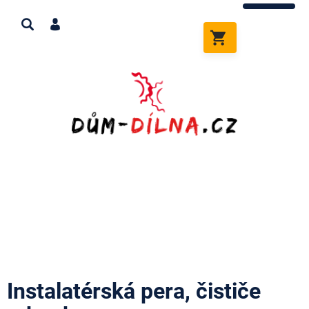
Přejít
na
obsah
NÁKUPNÍ
KOŠÍK
Instalatérská pera, čističe