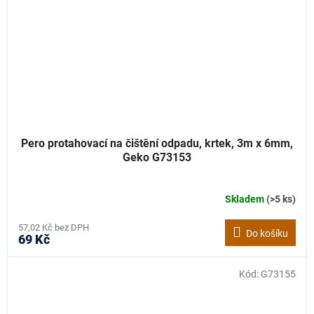
Pero protahovací na čištění odpadu, krtek, 3m x 6mm,
Geko G73153
Skladem
(>5 ks)
Průměrné
hodnocení
produktu
57,02 Kč bez DPH
Do košíku
69 Kč
je
5,0
z
Kód:
G73155
5
hvězdiček.