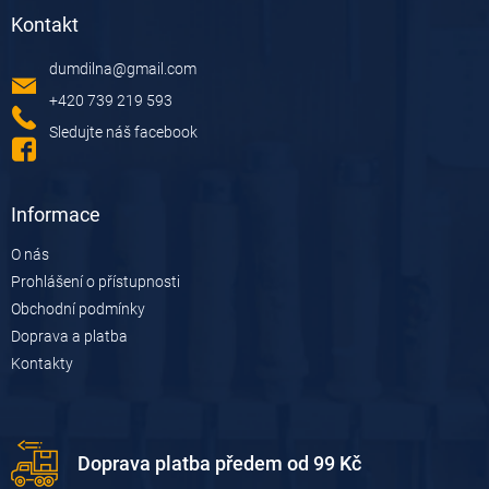
á
Kontakt
p
a
dumdilna
@
gmail.com
t
í
+420 739 219 593
Sledujte náš facebook
Informace
O nás
Prohlášení o přístupnosti
Obchodní podmínky
Doprava a platba
Kontakty
Doprava platba předem od 99 Kč