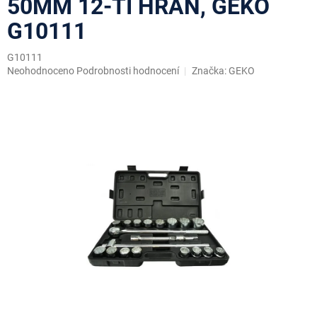
50MM 12-TI HRAN, GEKO
G10111
G10111
Průměrné
Neohodnoceno
Podrobnosti hodnocení
Značka:
GEKO
hodnocení
produktu
je
0,0
z
5
hvězdiček.