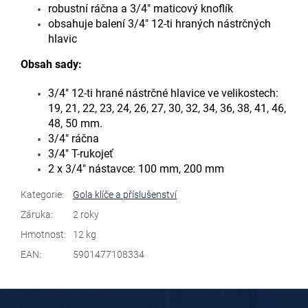
robustní ráčna a 3/4" maticový knoflík
obsahuje balení 3/4" 12-ti hraných nástrčných
hlavic
Obsah sady:
3/4" 12-ti hrané nástrčné hlavice ve velikostech:
19, 21, 22, 23, 24, 26, 27, 30, 32, 34, 36, 38, 41, 46,
48, 50 mm.
3/4" ráčna
3/4" T-rukojeť
2 x 3/4" nástavce: 100 mm, 200 mm
Kategorie
:
Gola klíče a příslušenství
Záruka
:
2 roky
Hmotnost
:
12 kg
EAN
:
5901477108334
Z