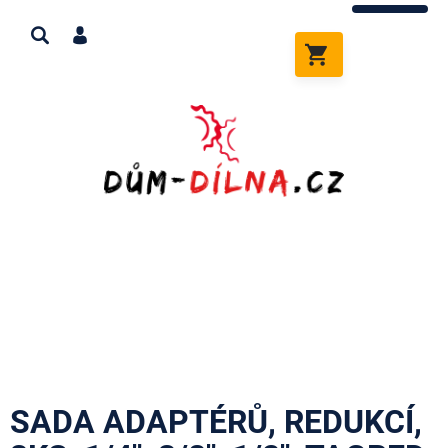
Přejít
na
obsah
NÁKUPNÍ
KOŠÍK
SADA ADAPTÉRŮ, REDUKCÍ,