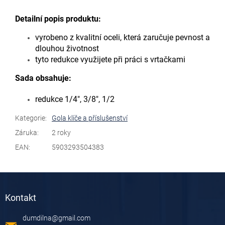
Detailní popis produktu:
vyrobeno z kvalitní oceli, která zaručuje pevnost a
dlouhou životnost
tyto redukce využijete při práci s vrtačkami
Sada obsahuje:
redukce 1/4", 3/8", 1/2
Kategorie
:
Gola klíče a příslušenství
Záruka
:
2 roky
EAN
:
5903293504383
Z
á
Kontakt
p
a
dumdilna
@
gmail.com
t