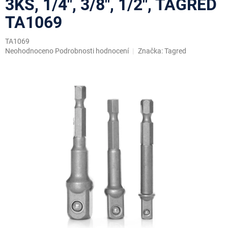
3KS, 1/4", 3/8", 1/2", TAGRED
TA1069
TA1069
Průměrné
Neohodnoceno
Podrobnosti hodnocení
Značka:
Tagred
hodnocení
produktu
je
0,0
z
5
hvězdiček.