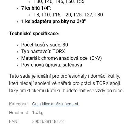
T30, T40, T45, T50, T55
7 ks bitů 1/4"
:
T8, T10, T15, T20, T25, T27, T30
1 ks adaptéru pro bity na 3/8"
Technické specifikace:
Počet kusů v sadě: 30
Typ nástavců: TORX
Materiál: chrom-vanadiová ocel (Cr-V)
Povrchová úprava: saténová
Tato sada je ideální pro profesionály i domácí kutily,
kteří hledají spolehlivé nářadí pro práci s TORX spoji.
Díky praktickému kufříku budete mít vše vždy po ruce!
Kategorie
:
Gola klíče a příslušenství
Hmotnost
:
1.4 kg
EAN
:
5901638118172