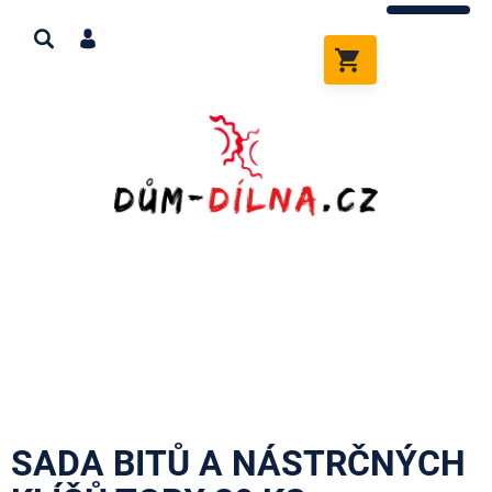
Přejít
na
obsah
NÁKUPNÍ
KOŠÍK
SADA BITŮ A NÁSTRČNÝCH