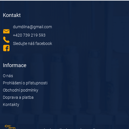
Z
á
Kontakt
p
a
dumdilna
@
gmail.com
t
í
+420 739 219 593
Sledujte náš facebook
Informace
O nás
Prohlášení o přístupnosti
Obchodní podmínky
Doprava a platba
Kontakty