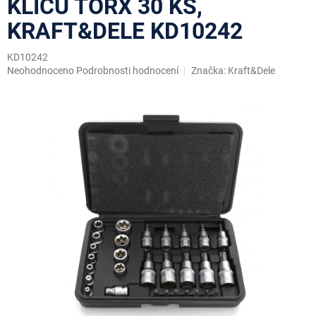
KLÍČŮ TORX 30 KS,
KRAFT&DELE KD10242
KD10242
Průměrné
Neohodnoceno
Podrobnosti hodnocení
Značka:
Kraft&Dele
hodnocení
produktu
je
0,0
z
5
hvězdiček.