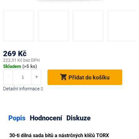
269 Kč
222,31 Kč bez DPH
Měrná
Skladem
(>5 ks)
cena:
Přidat do košíku
Detailní informace
Popis
Hodnocení
Diskuze
30-ti dílná sada bitů a nástrčných klíčů TORX