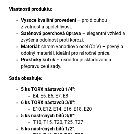
Vlastnosti produktu:
Vysoce kvalitní provedení
– pro dlouhou
životnost a spolehlivost.
Saténová povrchová úprava
– elegantní vzhled a
zvýšená odolnost proti korozi.
Materiál
: chrom-vanadiová ocel (Cr-V) – pevný a
odolný materiál, ideální pro náročné práce.
Praktický kufřík
– usnadňuje skladování a
přepravu celé sady.
Sada obsahuje:
5 ks TORX nástavců 1/4"
:
E4, E5, E6, E7, E8
6 ks TORX nástavců 3/8"
:
E10, E12, E14, E16, E18, E20
5 ks nástrčných bitů 3/8"
:
T10, T15, T20, T25, T27
5 ks nástrčných bitů 1/2"
: