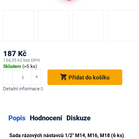
187 Kč
154,55 Kč bez DPH
Měrná
Skladem
(>5 ks)
cena:
Přidat do košíku
Detailní informace
Popis
Hodnocení
Diskuze
Sada rázových nástavců 1/2" M14, M16, M18 (6 ks)