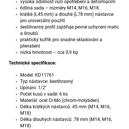
vysoká odolnost vůči opotřebení a deformacím
6dílná sada – rozměry M14, M16, M18
krátké (L45 mm) a dlouhé (L78 mm) nástavce
pro univerzální použití
šestihranný profil zajišťuje pevné uchycení matic
a šroubů
praktický kufřík pro snadné skladování a
přenášení
nízká hmotnost – cca 0,9 kg
Technické specifikace:
Model: KD11761
Typ nástavce: šestihranný
Upínání: 1/2"
Počet kusů v sadě: 6 ks
Materiál: ocel Cr-Mo (chrom-molybden)
Délka krátkých nástavců: 45 mm (M14, M16,
M18)
Délka dlouhých nástavců: 78 mm (M14, M16,
M18)