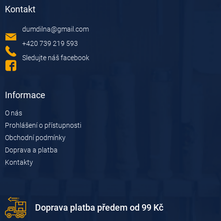
á
Kontakt
p
a
dumdilna
@
gmail.com
t
í
+420 739 219 593
Sledujte náš facebook
Informace
O nás
Prohlášení o přístupnosti
Obchodní podmínky
Doprava a platba
Kontakty
Doprava platba předem od 99 Kč