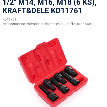
1/2" M14, M16, M18 (6 KS),
KRAFT&DELE KD11761
KD11761
Průměrné
Neohodnoceno
Podrobnosti hodnocení
Značka:
Kraft&Dele
hodnocení
produktu
je
0,0
z
5
hvězdiček.