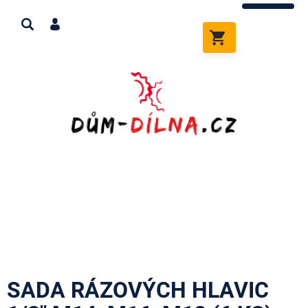
Přejít
na
obsah
NÁKUPNÍ
KOŠÍK
SADA RÁZOVÝCH HLAVIC