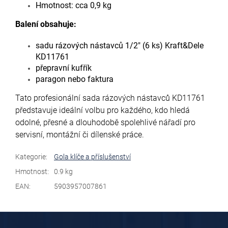
Hmotnost: cca 0,9 kg
Balení obsahuje:
sadu rázových nástavců 1/2" (6 ks) Kraft&Dele
KD11761
přepravní kufřík
paragon nebo faktura
Tato profesionální sada rázových nástavců KD11761
představuje ideální volbu pro každého, kdo hledá
odolné, přesné a dlouhodobě spolehlivé nářadí pro
servisní, montážní či dílenské práce.
Kategorie
:
Gola klíče a příslušenství
Hmotnost
:
0.9 kg
EAN
:
5903957007861
Z