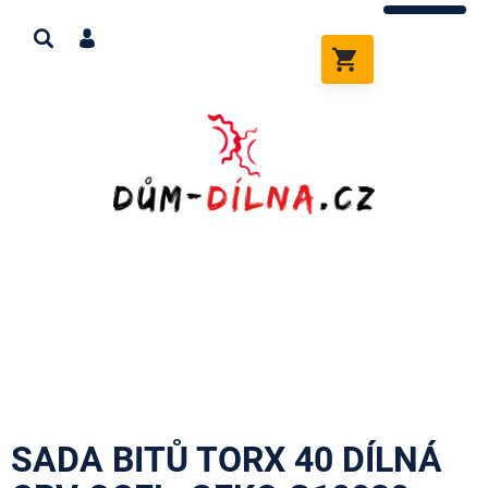
Přejít
na
obsah
NÁKUPNÍ
KOŠÍK
SADA BITŮ TORX 40 DÍLNÁ