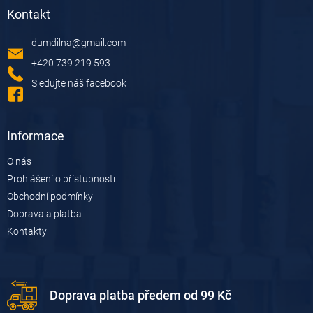
á
Kontakt
p
a
dumdilna
@
gmail.com
t
í
+420 739 219 593
Sledujte náš facebook
Informace
O nás
Prohlášení o přístupnosti
Obchodní podmínky
Doprava a platba
Kontakty
Doprava platba předem od 99 Kč