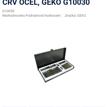
CRV OCEL, GEKO G10030
G10030
Průměrné
Neohodnoceno
Podrobnosti hodnocení
Značka:
GEKO
hodnocení
produktu
je
0,0
z
5
hvězdiček.