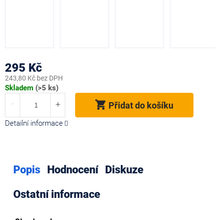
295 Kč
243,80 Kč bez DPH
Měrná
Skladem
(>5 ks)
cena:
Přidat do košíku
Detailní informace
Popis
Hodnocení
Diskuze
Ostatní informace