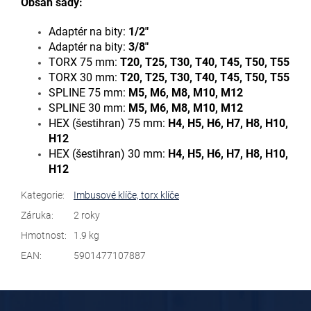
Obsah sady:
Adaptér na bity:
1/2"
Adaptér na bity:
3/8"
TORX 75 mm:
T20, T25, T30, T40, T45, T50, T55
TORX 30 mm:
T20, T25, T30, T40, T45, T50, T55
SPLINE 75 mm:
M5, M6, M8, M10, M12
SPLINE 30 mm:
M5, M6, M8, M10, M12
HEX (šestihran) 75 mm:
H4, H5, H6, H7, H8, H10,
H12
HEX (šestihran) 30 mm:
H4, H5, H6, H7, H8, H10,
H12
Kategorie
:
Imbusové klíče, torx klíče
Záruka
:
2 roky
Hmotnost
:
1.9 kg
EAN
:
5901477107887
Z