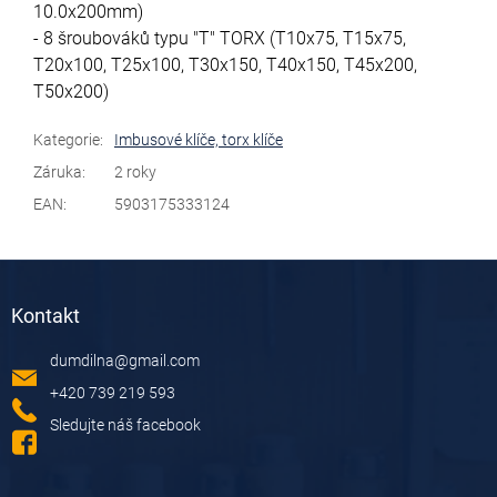
10.0x200mm)
- 8 šroubováků typu "T" TORX (T10x75, T15x75,
T20x100, T25x100, T30x150, T40x150, T45x200,
T50x200)
Kategorie
:
Imbusové klíče, torx klíče
Záruka
:
2 roky
EAN
:
5903175333124
Z
á
Kontakt
p
a
dumdilna
@
gmail.com
t
í
+420 739 219 593
Sledujte náš facebook