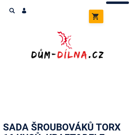
Přejít
na
obsah
NÁKUPNÍ
KOŠÍK
SADA ŠROUBOVÁKŮ TORX