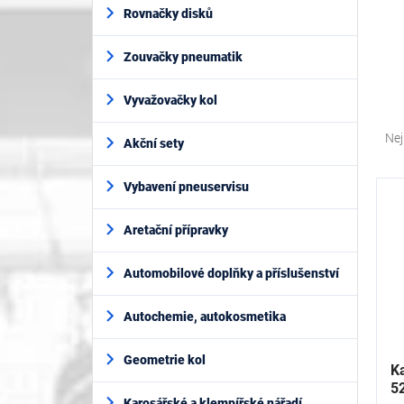
í
Rovnačky disků
p
a
Zouvačky pneumatik
n
e
l
Vyvažovačky kol
Ř
a
Nej
Akční sety
z
e
V
Vybavení pneuservisu
n
ý
í
p
Aretační přípravky
p
i
r
s
o
Automobilové doplňky a příslušenství
p
d
r
u
Autochemie, autokosmetika
o
k
d
t
Geometrie kol
u
Ka
ů
k
5
Karosářské a klempířské nářadí