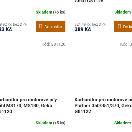
Geko G81125
Skladem
(>5 ks)
Skladem
9,92 Kč bez DPH
321,49 Kč bez DPH
Do košíku
Do k
33 Kč
389 Kč
Kód:
G81120
Kód:
G
rburátor pro motorové pily
Karburátor pro motorové pi
tihl MS170, MS180, Geko
Partner 350/351/370, Gek
81120
G81122
Skladem
(>5 ks)
Skladem