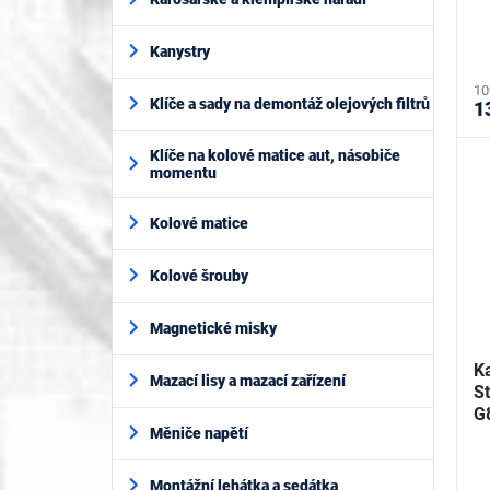
t
ů
Kanystry
10
Klíče a sady na demontáž olejových filtrů
1
Klíče na kolové matice aut, násobiče
momentu
Kolové matice
Kolové šrouby
Magnetické misky
Ka
Mazací lisy a mazací zařízení
S
G
Měniče napětí
Montážní lehátka a sedátka