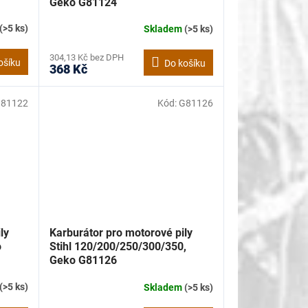
Geko G81124
(>5 ks)
Skladem
(>5 ks)
304,13 Kč bez DPH
ošíku
Do košíku
368 Kč
81122
Kód:
G81126
ly
Karburátor pro motorové pily
o
Stihl 120/200/250/300/350,
Geko G81126
(>5 ks)
Skladem
(>5 ks)