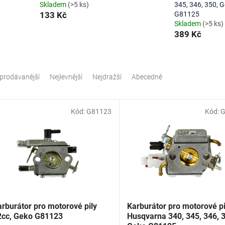
Skladem
(>5 ks)
345, 346, 350, 
133 Kč
G81125
Skladem
(>5 ks)
389 Kč
prodávanější
Nejlevnější
Nejdražší
Abecedně
Kód:
G81123
Kód:
G
rburátor pro motorové pily
Karburátor pro motorové pi
2cc, Geko G81123
Husqvarna 340, 345, 346, 