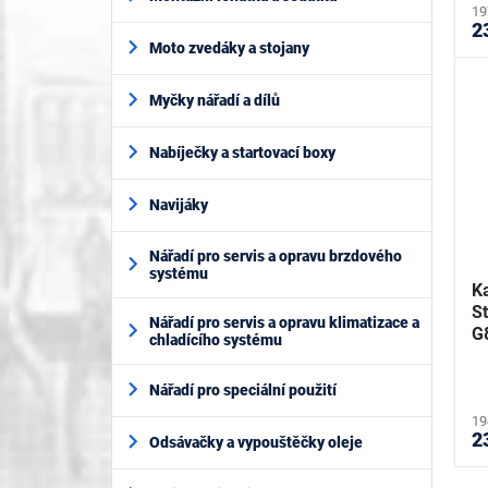
19
2
Moto zvedáky a stojany
Myčky nářadí a dílů
Nabíječky a startovací boxy
Navijáky
Nářadí pro servis a opravu brzdového
systému
Ka
S
Nářadí pro servis a opravu klimatizace a
G
chladícího systému
Nářadí pro speciální použití
19
2
Odsávačky a vypouštěčky oleje