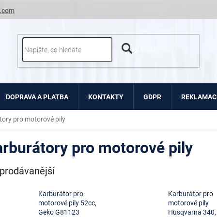
.com
HLEDAT
DOPRAVA A PLATBA
KONTAKTY
GDPR
REKLAMACE
ory pro motorové pily
rburátory pro motorové pily
prodávanější
Karburátor pro
Karburátor pro
motorové pily 52cc,
motorové pily
Geko G81123
Husqvarna 340,