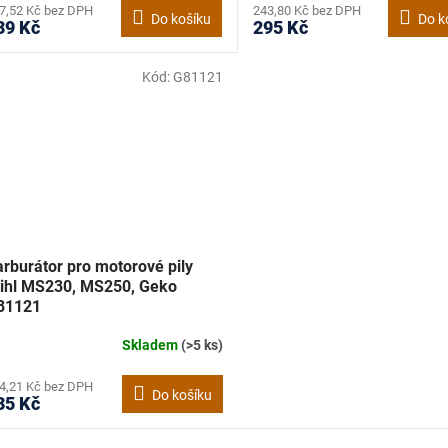
7,52 Kč bez DPH
243,80 Kč bez DPH
Do košíku
Do k
39 Kč
295 Kč
Kód:
G81121
rburátor pro motorové pily
tihl MS230, MS250, Geko
81121
Skladem
(>5 ks)
4,21 Kč bez DPH
Do košíku
35 Kč