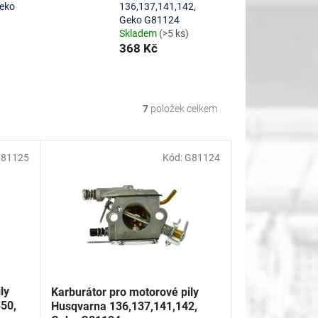
Geko
136,137,141,142,
Geko G81124
Skladem
(>5 ks)
368 Kč
7
položek celkem
81125
Kód:
G81124
ly
Karburátor pro motorové pily
350,
Husqvarna 136,137,141,142,