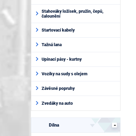
Stahováky ložisek, pružin, čepů,
čalounění
Startovací kabely
Tažná lana
Upínací pásy - kurtny
Vozíky na sudy s olejem
Závěsné popruhy
Zvedáky na auto
Dílna