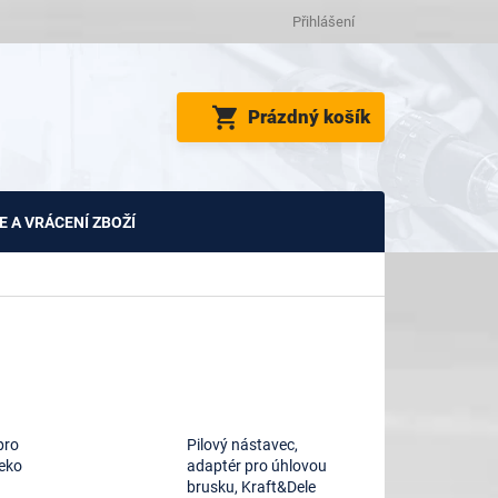
Přihlášení
NÁKUPNÍ
Prázdný košík
KOŠÍK
 A VRÁCENÍ ZBOŽÍ
pro
Pilový nástavec,
Geko
adaptér pro úhlovou
brusku, Kraft&Dele