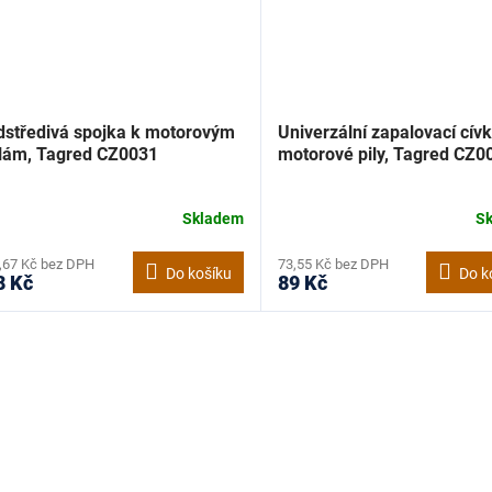
dstředivá spojka k motorovým
Univerzální zapalovací cív
ilám, Tagred CZ0031
motorové pily, Tagred CZ0
Skladem
S
,67 Kč bez DPH
73,55 Kč bez DPH
Do košíku
Do k
8 Kč
89 Kč
O
v
l
á
d
a
c
í