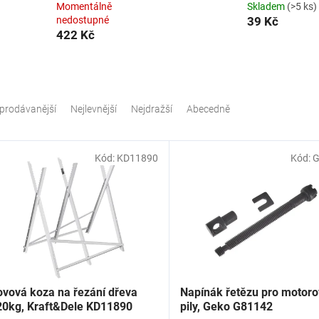
Momentálně
Skladem
(>5 ks)
nedostupné
39 Kč
422 Kč
prodávanější
Nejlevnější
Nejdražší
Abecedně
Kód:
KD11890
Kód:
G
ovová koza na řezání dřeva
Napínák řetězu pro motor
20kg, Kraft&Dele KD11890
pily, Geko G81142