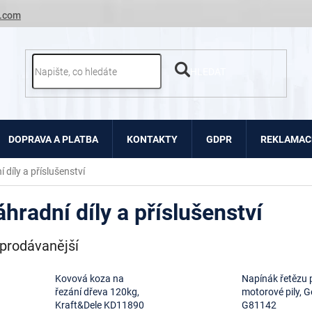
.com
HLEDAT
DOPRAVA A PLATBA
KONTAKTY
GDPR
REKLAMACE
 díly a příslušenství
hradní díly a příslušenství
prodávanější
Kovová koza na
Napínák řetězu 
řezání dřeva 120kg,
motorové pily, 
Kraft&Dele KD11890
G81142