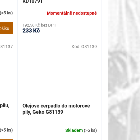
KD10791
(>5 ks)
Momentálně nedostupné
192,56 Kč bez DPH
ošíku
233 Kč
81137
Kód:
G81139
pilu,
Olejové čerpadlo do motorové
pily, Geko G81139
(>5 ks)
Skladem
(>5 ks)