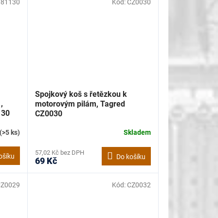
81130
Kód:
CZ0030
Spojkový koš s řetězkou k
,
motorovým pilám, Tagred
130
CZ0030
(>5 ks)
Skladem
57,02 Kč bez DPH
ošíku
Do košíku
69 Kč
CZ0029
Kód:
CZ0032