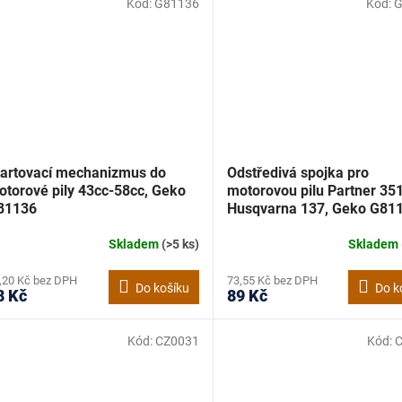
Kód:
G81136
Kód:
G
tartovací mechanizmus do
Odstředivá spojka pro
otorové pily 43cc-58cc, Geko
motorovou pilu Partner 351
81136
Husqvarna 137, Geko G81
Skladem
(>5 ks)
Skladem
,20 Kč bez DPH
73,55 Kč bez DPH
Do košíku
Do k
8 Kč
89 Kč
Kód:
CZ0031
Kód: