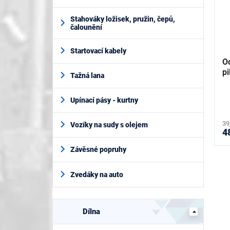
Stahováky ložisek, pružin, čepů,
čalounění
Startovací kabely
O
p
Tažná lana
Upínací pásy - kurtny
39
Vozíky na sudy s olejem
4
Závěsné popruhy
Zvedáky na auto
Dílna