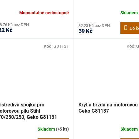
Momentálně nedostupné
Skladem
8,76 Kč bez DPH
32,23 Kč bez DPH
Do k
22 Kč
39 Kč
Kód:
G81131
Kód:
G
dstředivá spojka pro
Kryt a brzda na motorovou 
torovou pilu Stihl
Geko G81137
70/230/250, Geko G81131
Skladem
(>5 ks)
Skladem