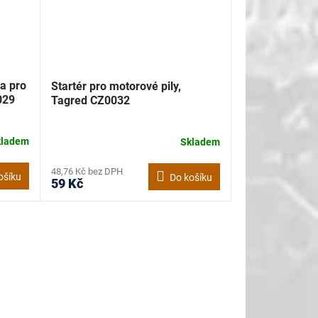
ka pro
Startér pro motorové pily,
029
Tagred CZ0032
kladem
Skladem
48,76 Kč bez DPH
ošíku
Do košíku
59 Kč