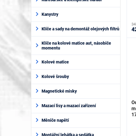
t
ů
Kanystry
34
4
Klíče a sady na demontáž olejových filtrů
Klíče na kolové matice aut, násobiče
momentu
Kolové matice
Kolové šrouby
Magnetické misky
O
Mazací lisy a mazací zařízení
mo
1
Měniče napětí
Montážní lehátka a sedátka