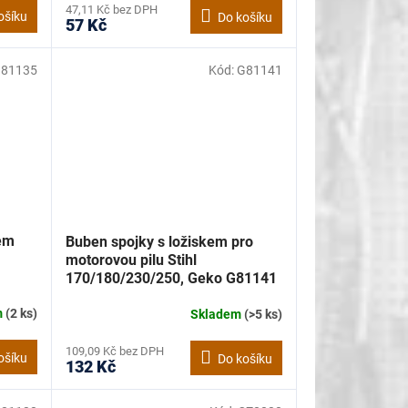
47,11 Kč bez DPH
ošíku
Do košíku
57 Kč
81135
Kód:
G81141
kem
Buben spojky s ložiskem pro
motorovou pilu Stihl
170/180/230/250, Geko G81141
m
(2 ks)
Skladem
(>5 ks)
109,09 Kč bez DPH
ošíku
Do košíku
132 Kč