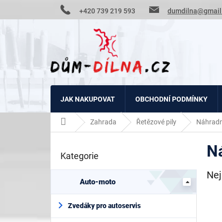
Přejít
+420 739 219 593
dumdilna@gmail
na
obsah
JAK NAKUPOVAT
OBCHODNÍ PODMÍNKY
Domů
Zahrada
Řetězové pily
Náhradní
P
Ná
o
Kategorie
Přeskočit
s
kategorie
t
Nej
r
Auto-moto
a
n
Zvedáky pro autoservis
n