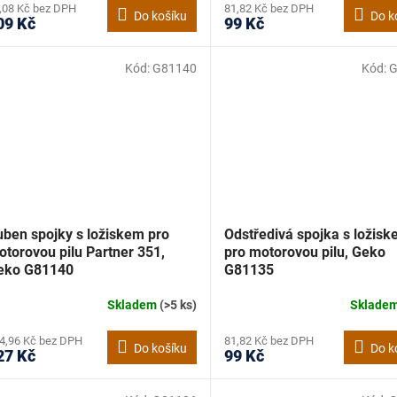
,08 Kč bez DPH
81,82 Kč bez DPH
Do košíku
Do k
09 Kč
99 Kč
Kód:
G81140
Kód:
G
uben spojky s ložiskem pro
Odstředivá spojka s ložis
torovou pilu Partner 351,
pro motorovou pilu, Geko
eko G81140
G81135
Skladem
(>5 ks)
Sklade
4,96 Kč bez DPH
81,82 Kč bez DPH
Do košíku
Do k
27 Kč
99 Kč