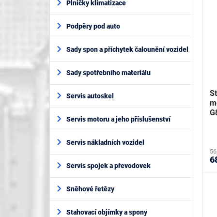
Plničky klimatizace
Podpěry pod auto
Sady spon a příchytek čalounění vozidel
Sady spotřebního materiálu
S
Servis autoskel
m
G
Servis motoru a jeho příslušenství
Servis nákladních vozidel
56
6
Servis spojek a převodovek
Sněhové řetězy
Stahovací objímky a spony