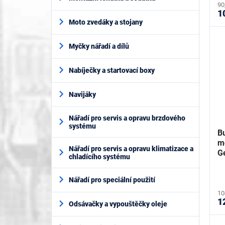
90
1
Moto zvedáky a stojany
Myčky nářadí a dílů
Nabíječky a startovací boxy
Navijáky
Nářadí pro servis a opravu brzdového
systému
B
mo
Nářadí pro servis a opravu klimatizace a
G
chladícího systému
Nářadí pro speciální použití
10
1
Odsávačky a vypouštěčky oleje