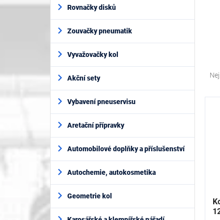
í
Rovnačky disků
p
a
Zouvačky pneumatik
n
e
l
Vyvažovačky kol
Ř
a
Nej
Akční sety
z
e
V
Vybavení pneuservisu
n
ý
í
p
Aretační přípravky
p
i
r
s
o
Automobilové doplňky a příslušenství
p
d
r
u
Autochemie, autokosmetika
o
k
d
t
Geometrie kol
u
K
ů
k
1
Karosářské a klempířské nářadí