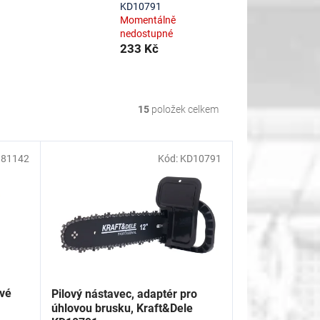
KD10791
Momentálně
nedostupné
233 Kč
15
položek celkem
81142
Kód:
KD10791
ové
Pilový nástavec, adaptér pro
úhlovou brusku, Kraft&Dele