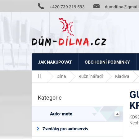
Přejít
+420 739 219 593
dumdilna@gmail
na
obsah
JAK NAKUPOVAT
OBCHODNÍ PODMÍNKY
Domů
Dílna
Ruční nářadí
Kladiva
P
G
o
Kategorie
Přeskočit
s
K
kategorie
t
r
Auto-moto
KD9
a
Prům
Neo
n
hodn
Zvedáky pro autoservis
n
prod