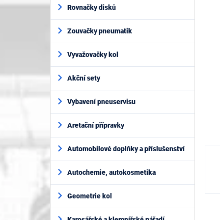
í
je
Rovnačky disků
p
0,0
z
a
5
Zouvačky pneumatik
n
hvěz
e
l
Vyvažovačky kol
Akční sety
Vybavení pneuservisu
Aretační přípravky
Automobilové doplňky a příslušenství
Autochemie, autokosmetika
Geometrie kol
Karosářské a klempířské nářadí