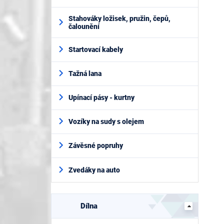
Stahováky ložisek, pružin, čepů,
čalounění
Startovací kabely
Tažná lana
Upínací pásy - kurtny
Vozíky na sudy s olejem
Závěsné popruhy
Zvedáky na auto
Dílna