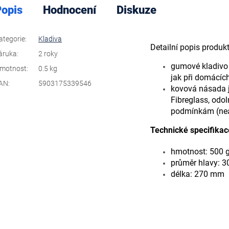
opis
Hodnocení
Diskuze
ategorie
:
Kladiva
Detailní popis produk
áruka
:
2 roky
gumové kladivo
motnost
:
0.5 kg
jak při domácích
AN
:
5903175339546
kovová násada j
Fibreglass,
odol
podmínkám (nea
Technické specifikac
hmotnost: 500 
průměr hlavy: 
délka: 270 mm