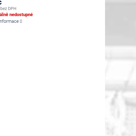
č
 bez DPH
lně nedostupné
 informace