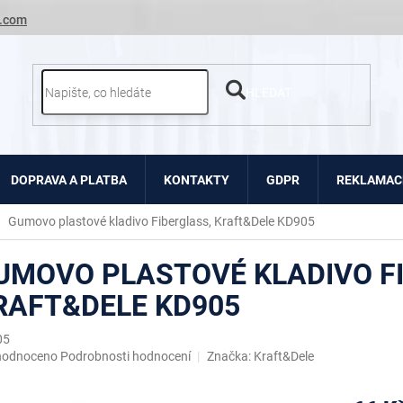
.com
HLEDAT
DOPRAVA A PLATBA
KONTAKTY
GDPR
REKLAMACE
Gumovo plastové kladivo Fiberglass, Kraft&Dele KD905
UMOVO PLASTOVÉ KLADIVO F
RAFT&DELE KD905
05
ěrné
hodnoceno
Podrobnosti hodnocení
Značka:
Kraft&Dele
ocení
uktu