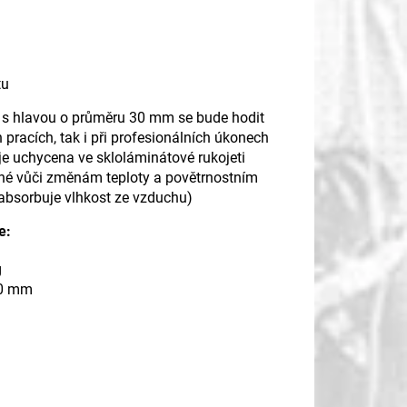
tu
 s hlavou o průměru 30 mm se bude hodit
 pracích, tak i při profesionálních úkonech
e uchycena ve skloláminátové rukojeti
né vůči změnám teploty a povětrnostním
bsorbuje vlhkost ze vzduchu)
e:
g
30 mm