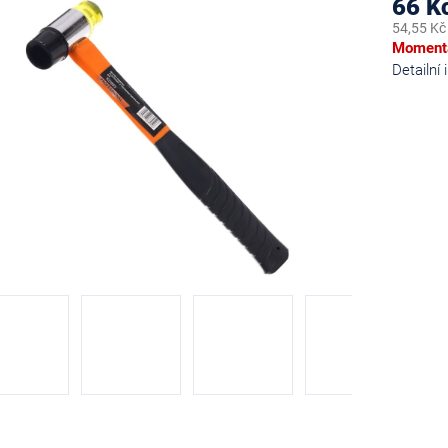
66 K
54,55 Kč
Měrná
Momentá
cena:
Detailní
diček.