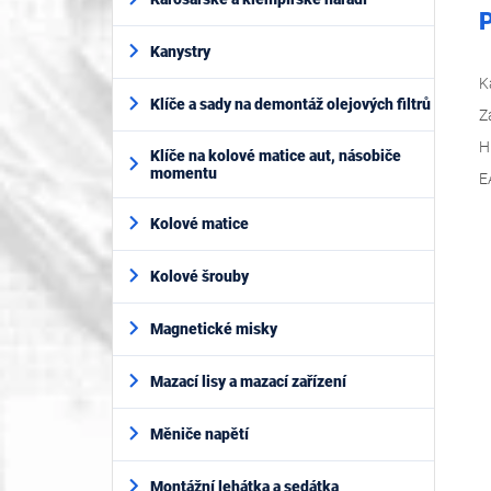
P
Kanystry
K
Klíče a sady na demontáž olejových filtrů
Z
H
Klíče na kolové matice aut, násobiče
momentu
E
Kolové matice
Kolové šrouby
Magnetické misky
Mazací lisy a mazací zařízení
Měniče napětí
Montážní lehátka a sedátka