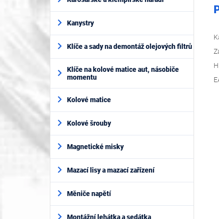
P
Kanystry
K
Klíče a sady na demontáž olejových filtrů
Z
H
Klíče na kolové matice aut, násobiče
momentu
E
Kolové matice
Kolové šrouby
Magnetické misky
Mazací lisy a mazací zařízení
Měniče napětí
Montážní lehátka a sedátka