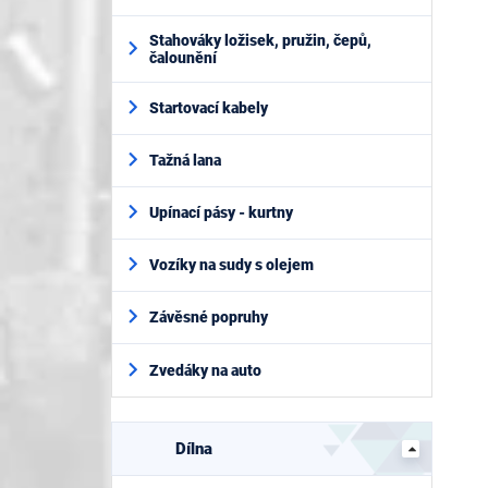
Stahováky ložisek, pružin, čepů,
čalounění
Startovací kabely
Tažná lana
Upínací pásy - kurtny
Vozíky na sudy s olejem
Závěsné popruhy
Zvedáky na auto
Dílna