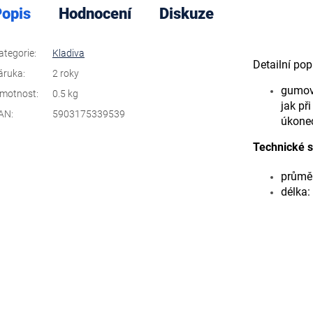
opis
Hodnocení
Diskuze
ategorie
:
Kladiva
Detailní po
áruka
:
2 roky
gumov
motnost
:
0.5 kg
jak př
AN
:
5903175339539
úkone
Technické s
průmě
délka