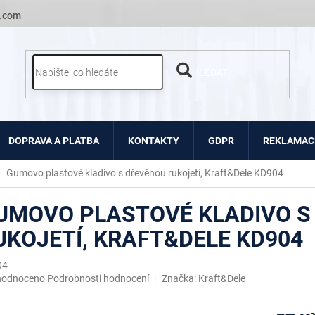
.com
HLEDAT
DOPRAVA A PLATBA
KONTAKTY
GDPR
REKLAMACE
Gumovo plastové kladivo s dřevěnou rukojetí, Kraft&Dele KD904
UMOVO PLASTOVÉ KLADIVO S
UKOJETÍ, KRAFT&DELE KD904
04
ěrné
hodnoceno
Podrobnosti hodnocení
Značka:
Kraft&Dele
ocení
uktu