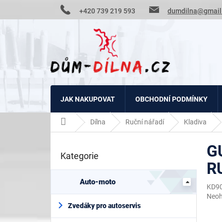
Přejít
+420 739 219 593
dumdilna@gmail
na
obsah
JAK NAKUPOVAT
OBCHODNÍ PODMÍNKY
Domů
Dílna
Ruční nářadí
Kladiva
P
G
o
Kategorie
Přeskočit
s
R
kategorie
t
r
Auto-moto
KD9
a
Prům
Neo
n
hodn
Zvedáky pro autoservis
n
prod