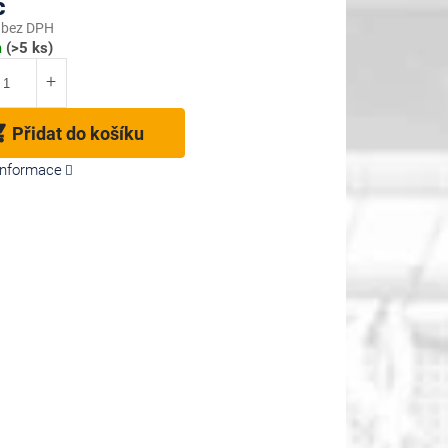
č
 bez DPH
m
(>5 ks)
Přidat do košíku
 informace