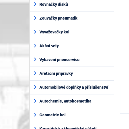
í
je
Rovnačky disků
p
0,0
z
a
5
Zouvačky pneumatik
n
hvěz
e
l
Vyvažovačky kol
Akční sety
Vybavení pneuservisu
Aretační přípravky
Automobilové doplňky a příslušenství
Autochemie, autokosmetika
Geometrie kol
Karosářské a klempířské nářadí