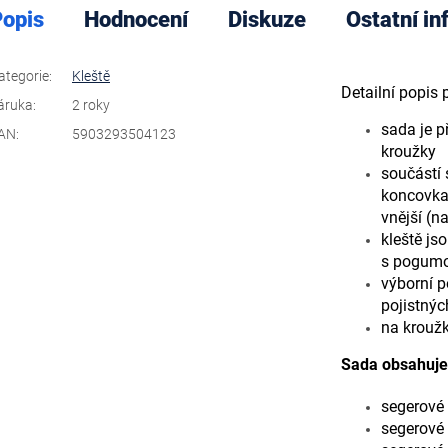
opis
Hodnocení
Diskuze
Ostatní i
ategorie
:
Kleště
Detailní popis
áruka
:
2 roky
sada je p
AN
:
5903293504123
kroužky
součástí 
koncovkam
vnější (n
kleště js
s pogumo
výborní 
pojistnýc
na krouž
Sada obsahuje 
segerové 
segerové 