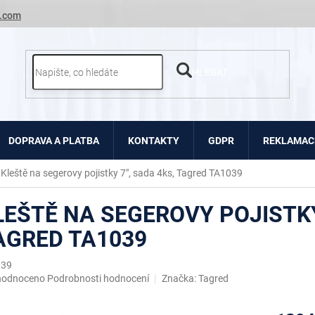
.com
HLEDAT
DOPRAVA A PLATBA
KONTAKTY
GDPR
REKLAMACE
Kleště na segerovy pojistky 7", sada 4ks, Tagred TA1039
LEŠTĚ NA SEGEROVY POJISTKY
AGRED TA1039
039
ěrné
hodnoceno
Podrobnosti hodnocení
Značka:
Tagred
ocení
uktu