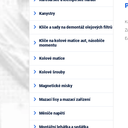
P
Kanystry
K
Klíče a sady na demontáž olejových filtrů
Z
E
Klíče na kolové matice aut, násobiče
momentu
Kolové matice
Kolové šrouby
Magnetické misky
Mazací lisy a mazací zařízení
Měniče napětí
Montážní lehátka a sedátka