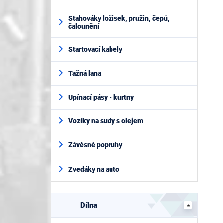
Stahováky ložisek, pružin, čepů,
čalounění
Startovací kabely
Tažná lana
Upínací pásy - kurtny
Vozíky na sudy s olejem
Závěsné popruhy
Zvedáky na auto
Dílna