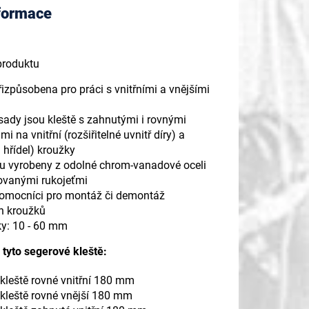
nformace
 produktu
řizpůsobena pro práci s vnitřními a vnějšími
sady jsou kleště s zahnutými i rovnými
i na vnitřní (rozšiřitelné uvnitř díry) a
a hřídel) kroužky
ou vyrobeny z odolné chrom-vanadové oceli
vanými rukojeťmi
pomocníci pro montáž či demontáž
h kroužků
ky: 10 - 60 mm
tyto segerové kleště:
kleště rovné vnitřní 180 mm
kleště rovné vnější 180 mm