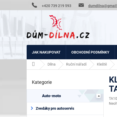
Přejít
+420 739 219 593
dumdilna@gmail
na
obsah
JAK NAKUPOVAT
OBCHODNÍ PODMÍNKY
Domů
Dílna
Ruční nářadí
Kleště
P
K
o
Kategorie
Přeskočit
s
T
kategorie
t
r
Auto-moto
TA1
a
Prům
Neo
n
hodn
Zvedáky pro autoservis
n
prod