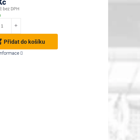
Kč
č bez DPH
m
Přidat do košíku
 informace