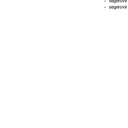
segerové 
segerové