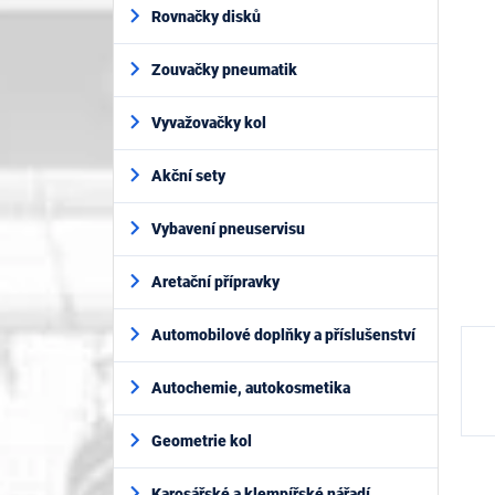
í
je
Rovnačky disků
p
0,0
z
a
5
Zouvačky pneumatik
n
hvěz
e
l
Vyvažovačky kol
Akční sety
Vybavení pneuservisu
Aretační přípravky
Automobilové doplňky a příslušenství
Autochemie, autokosmetika
Geometrie kol
Karosářské a klempířské nářadí