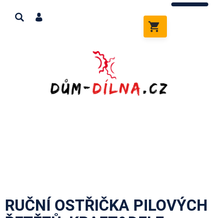
Přejít
na
obsah
NÁKUPNÍ
KOŠÍK
RUČNÍ OSTŘIČKA PILOVÝCH