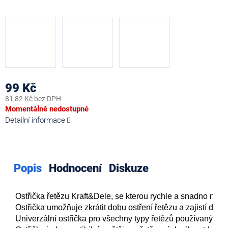
99 Kč
81,82 Kč bez DPH
Měrná
Momentálně nedostupné
cena:
Detailní informace
Popis
Hodnocení
Diskuze
Ostřička řetězu Kraft&Dele, se kterou rychle a snadno nabro
Ostřička umožňuje zkrátit dobu ostření řetězu a zajistí dodr
Univerzální ostřička pro všechny typy řetězů používaných 