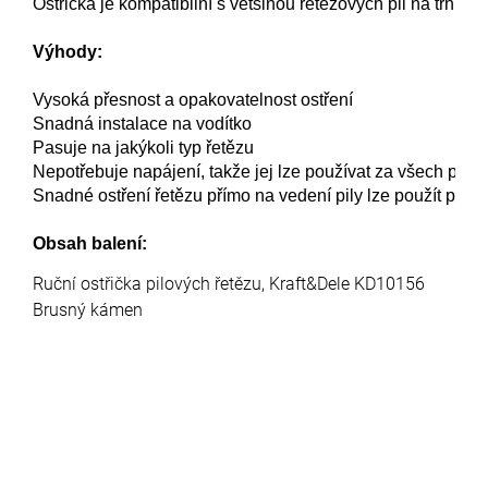
Ostřička je kompatibilní s většinou řetězových pil na trhu: 14 '' /
Výhody:
Vysoká přesnost a opakovatelnost ostření 
Snadná instalace na vodítko 
Pasuje na jakýkoli typ řetězu 
Nepotřebuje napájení, takže jej lze používat za všech pod
Snadné ostření řetězu přímo na vedení pily lze použít při pr
Obsah balení:
Ruční ostřička pilových řetězu, Kraft&Dele KD10156
Brusný kámen