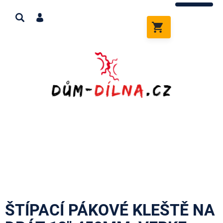
Přejít
na
obsah
NÁKUPNÍ
KOŠÍK
ŠTÍPACÍ PÁKOVÉ KLEŠTĚ NA