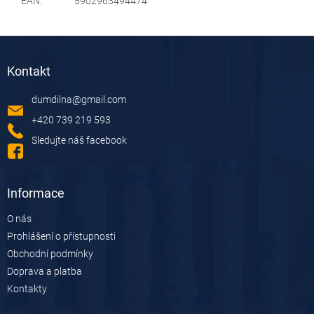
EAN
:
5902963494474
Z
á
Kontakt
p
a
dumdilna
@
gmail.com
t
í
+420 739 219 593
Sledujte náš facebook
Informace
O nás
Prohlášení o přístupnosti
Obchodní podmínky
Doprava a platba
Kontakty