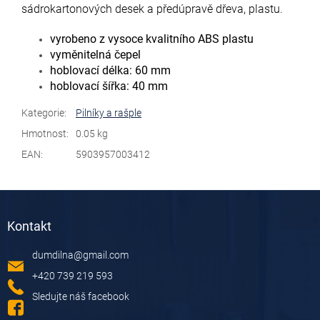
sádrokartonových desek a předúpravě dřeva, plastu.
vyrobeno z vysoce kvalitního ABS plastu
vyměnitelná čepel
hoblovací délka: 60 mm
hoblovací šířka: 40 mm
Kategorie
:
Pilníky a rašple
Hmotnost
:
0.05 kg
EAN
:
5903957003412
Z
á
Kontakt
p
a
dumdilna
@
gmail.com
t
í
+420 739 219 593
Sledujte náš facebook