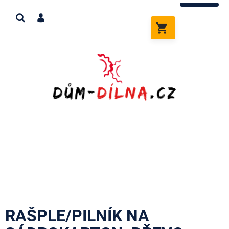
Přejít
na
obsah
NÁKUPNÍ
KOŠÍK
RAŠPLE/PILNÍK NA