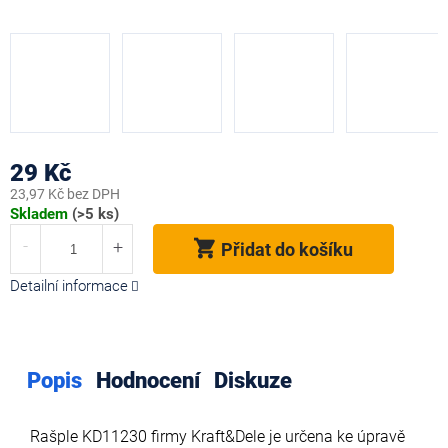
29 Kč
23,97 Kč bez DPH
Měrná
Skladem
(>5 ks)
cena:
Přidat do košíku
Detailní informace
Popis
Hodnocení
Diskuze
Rašple KD11230 firmy
Kraft&Dele je určena ke úpravě