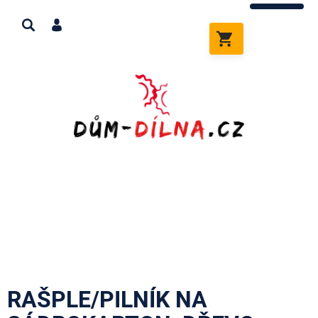
Přejít
na
obsah
NÁKUPNÍ
KOŠÍK
RAŠPLE/PILNÍK NA