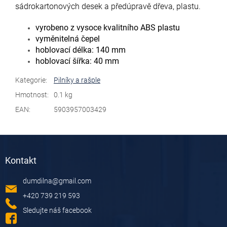
sádrokartonových desek a předúpravě dřeva, plastu.
vyrobeno z vysoce kvalitního ABS plastu
vyměnitelná čepel
hoblovací délka: 140 mm
hoblovací šířka: 40 mm
Kategorie
:
Pilníky a rašple
Hmotnost
:
0.1 kg
EAN
:
5903957003429
Z
á
Kontakt
p
a
dumdilna
@
gmail.com
t
í
+420 739 219 593
Sledujte náš facebook