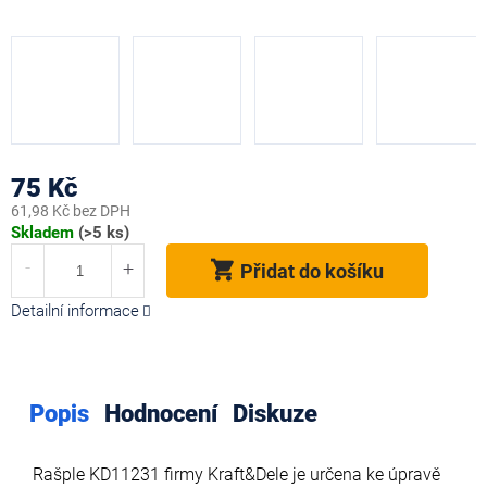
75 Kč
61,98 Kč bez DPH
Měrná
Skladem
(>5 ks)
cena:
Přidat do košíku
Detailní informace
Popis
Hodnocení
Diskuze
Rašple KD11231 firmy
Kraft&Dele je určena ke úpravě