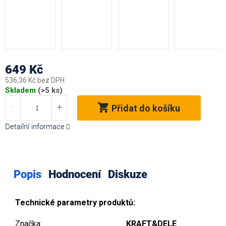
649 Kč
536,36 Kč bez DPH
Měrná
Skladem
(>5 ks)
cena:
Přidat do košíku
Detailní informace
Popis
Hodnocení
Diskuze
Technické parametry produktů:
Značka:
KRAFT&DELE