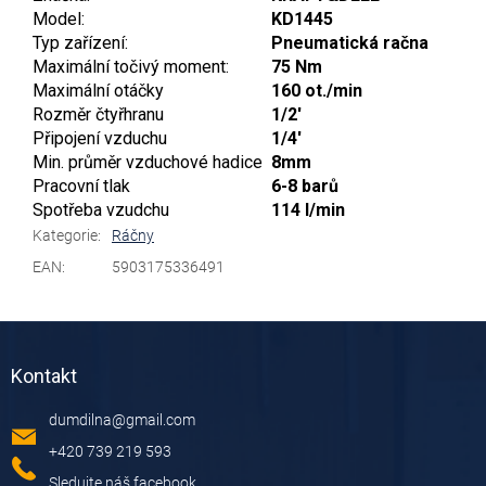
Model:
KD1445
Typ zařízení:
Pneumatická račna
Maximální točivý moment:
75 Nm
Maximální otáčky
160 ot./min
Rozměr čtyřhranu
1/2'
Připojení vzduchu
1/4'
Min. průměr vzduchové hadice
8mm
Pracovní tlak
6-8 barů
Spotřeba vzudchu
114 l/min
Kategorie
:
Ráčny
EAN
:
5903175336491
Z
á
Kontakt
p
a
dumdilna
@
gmail.com
t
í
+420 739 219 593
Sledujte náš facebook