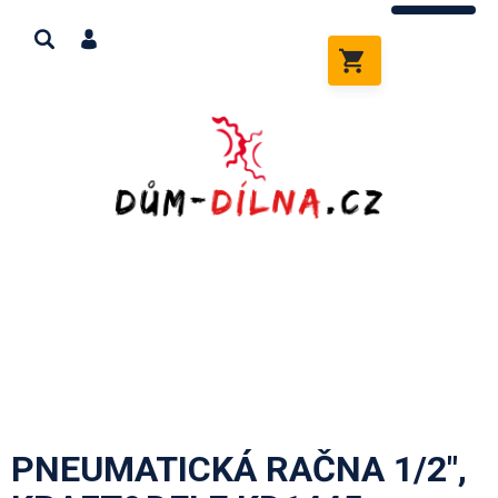
Přejít
na
obsah
NÁKUPNÍ
KOŠÍK
PNEUMATICKÁ RAČNA 1/2",