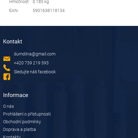
Hmotnost
:
0.185 kg
EAN
:
5901638118134
Z
á
Kontakt
p
a
dumdilna
@
gmail.com
t
í
+420 739 219 593
Sledujte náš facebook
Informace
O nás
Prohlášení o přístupnosti
Obchodní podmínky
Doprava a platba
Kontakty