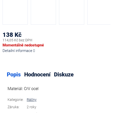
138 Kč
114,05 Kč bez DPH
Měrná
Momentálně nedostupné
cena:
Detailní informace
Popis
Hodnocení
Diskuze
Materiál: CrV ocel
Kategorie
:
Ráčny
Záruka
:
2 roky