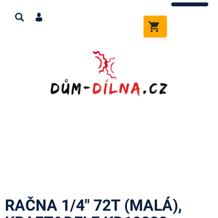
Přejít
na
obsah
NÁKUPNÍ
KOŠÍK
RAČNA 1/4" 72T (MALÁ),