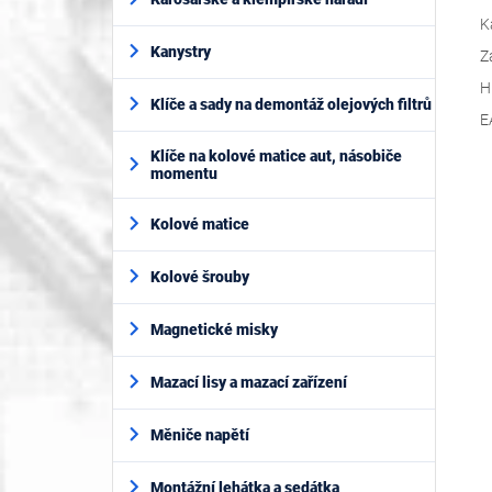
K
Kanystry
Z
H
Klíče a sady na demontáž olejových filtrů
E
Klíče na kolové matice aut, násobiče
momentu
Kolové matice
Kolové šrouby
Magnetické misky
Mazací lisy a mazací zařízení
Měniče napětí
Montážní lehátka a sedátka