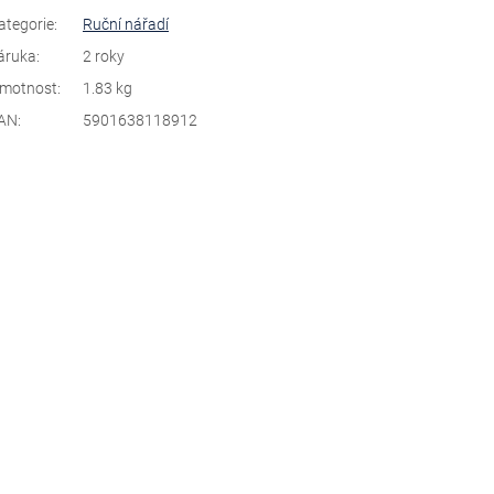
ategorie
:
Ruční nářadí
áruka
:
2 roky
motnost
:
1.83 kg
AN
:
5901638118912