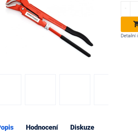
cena:
diček.
Detailní
opis
Hodnocení
Diskuze