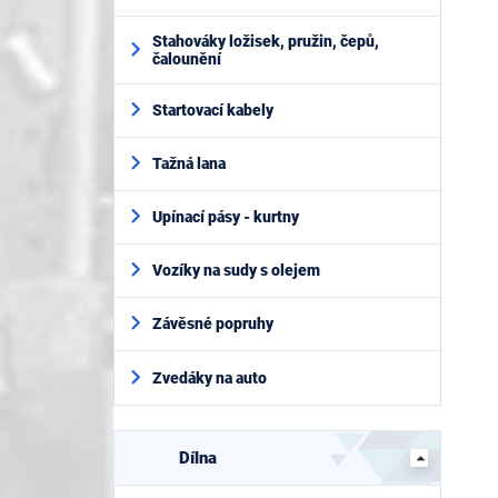
Stahováky ložisek, pružin, čepů,
čalounění
Startovací kabely
Tažná lana
Upínací pásy - kurtny
Vozíky na sudy s olejem
Závěsné popruhy
Zvedáky na auto
Dílna