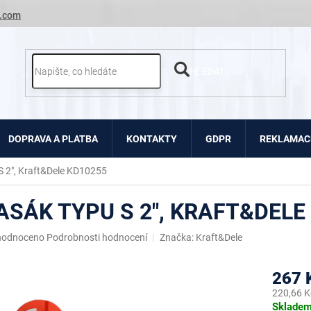
.com
HLEDAT
DOPRAVA A PLATBA
KONTAKTY
GDPR
REKLAMACE
S 2", Kraft&Dele KD10255
ASÁK TYPU S 2", KRAFT&DELE
ěrné
hodnoceno
Podrobnosti hodnocení
Značka:
Kraft&Dele
ocení
uktu
267 
220,66 K
Měrná
Sklade