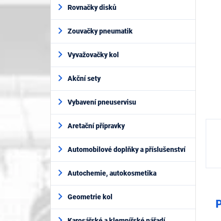
í
5
Rovnačky disků
p
hvěz
a
Zouvačky pneumatik
n
e
l
Vyvažovačky kol
Akční sety
Vybavení pneuservisu
Aretační přípravky
Automobilové doplňky a příslušenství
Autochemie, autokosmetika
Geometrie kol
P
Karosářské a klempířské nářadí