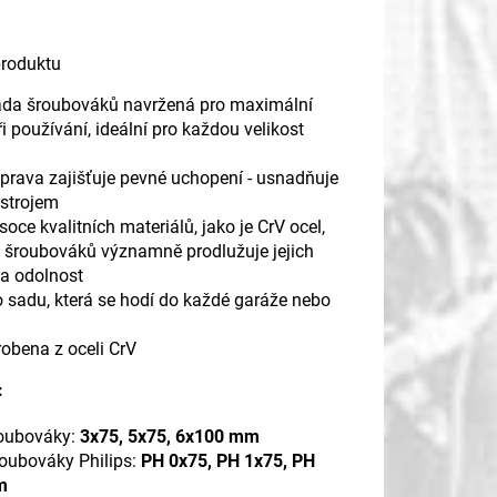
produktu
ada šroubováků navržená pro maximální
i používání, ideální pro každou velikost
prava zajišťuje pevné uchopení - usnadňuje
ástrojem
soce kvalitních materiálů, jako je CrV ocel,
ě šroubováků významně prodlužuje jejich
 a odolnost
o sadu, která se hodí do každé garáže nebo
robena z oceli CrV
:
oubováky:
3x75, 5x75, 6x100 mm
roubováky Philips:
PH 0x75, PH 1x75, PH
m