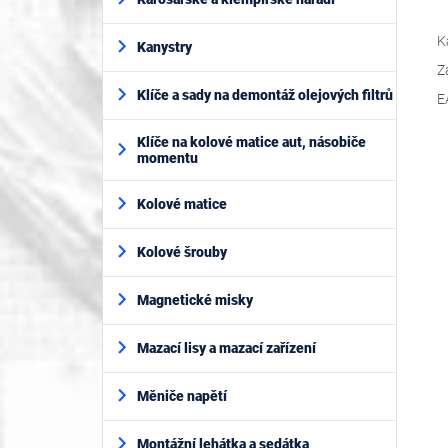
K
Kanystry
Z
Klíče a sady na demontáž olejových filtrů
E
Klíče na kolové matice aut, násobiče
momentu
Kolové matice
Kolové šrouby
Magnetické misky
Mazací lisy a mazací zařízení
Měniče napětí
Montážní lehátka a sedátka