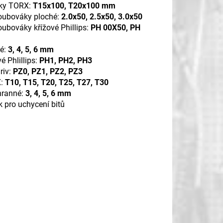
ky TORX:
T15x100, T20x100 mm
oubováky ploché:
2.0x50, 2.5x50, 3.0x50
oubováky křížové Phillips:
PH 00X50, PH
hé:
3, 4, 5, 6 mm
vé Phlillips:
PH1, PH2, PH3
riv:
PZ0, PZ1, PZ2, PZ3
X:
T10, T15, T20, T25, T27, T30
ihranné:
3, 4, 5, 6 mm
 pro uchycení bitů