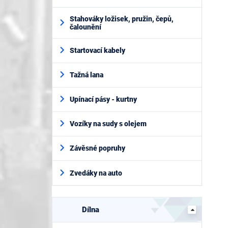
Stahováky ložisek, pružin, čepů,
čalounění
Startovací kabely
Tažná lana
Upínací pásy - kurtny
Vozíky na sudy s olejem
Závěsné popruhy
Zvedáky na auto
Dílna