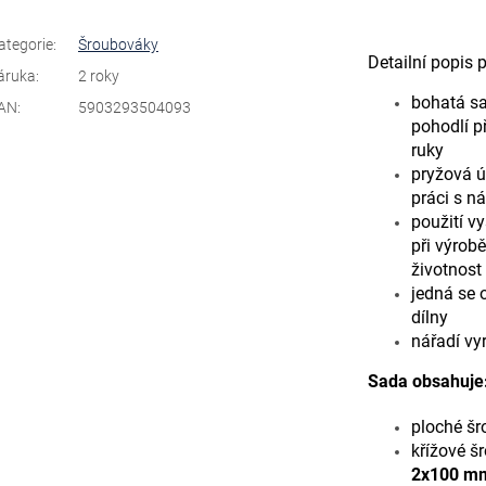
ategorie
:
Šroubováky
Detailní popis 
áruka
:
2 roky
bohatá s
AN
:
5903293504093
pohodlí př
ruky
pryžová ú
práci s n
použití vy
při výrob
životnost
jedná se 
dílny
nářadí vy
Sada obsahuje
ploché šr
křížové š
2x100 m