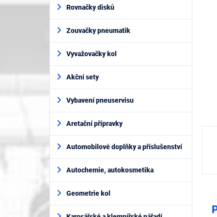
í
z
Rovnačky disků
p
5
a
hvěz
Zouvačky pneumatik
n
e
l
Vyvažovačky kol
Akční sety
Vybavení pneuservisu
Aretační přípravky
Automobilové doplňky a příslušenství
Autochemie, autokosmetika
Geometrie kol
P
Karosářské a klempířské nářadí