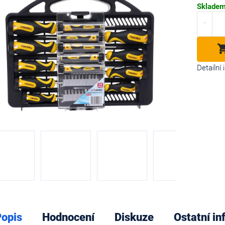
Měrná
Sklade
cena:
diček.
Detailní
opis
Hodnocení
Diskuze
Ostatní i