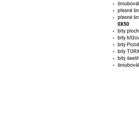
šroubová
přesné šr
přesné šr
0X50
bity ploc
bity křížo
bity Pozid
bity TOR
bity šest
šroubovák