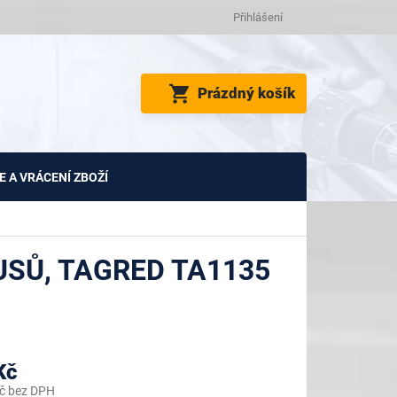
Přihlášení
NÁKUPNÍ
Prázdný košík
KOŠÍK
 A VRÁCENÍ ZBOŽÍ
USŮ, TAGRED TA1135
Kč
č bez DPH