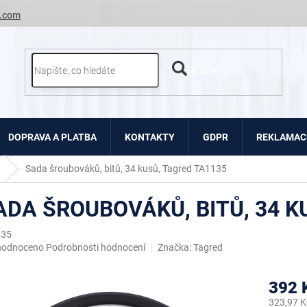
.com
HLEDAT
DOPRAVA A PLATBA
KONTAKTY
GDPR
REKLAMACE
Sada šroubováků, bitů, 34 kusů, Tagred TA1135
ADA ŠROUBOVÁKŮ, BITŮ, 34 K
135
ěrné
hodnoceno
Podrobnosti hodnocení
Značka:
Tagred
ocení
uktu
392 
323,97 K