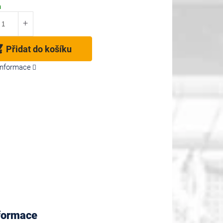
m
Přidat do košíku
 informace
nformace