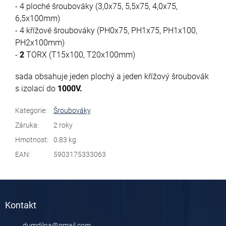
- 4 ploché šroubováky (3,0x75, 5,5x75, 4,0x75,
6,5x100mm)
- 4 křížové šroubováky (PH0x75, PH1x75, PH1x100,
PH2x100mm)
-
2
TORX (T15x100, T20x100mm)
sada obsahuje jeden plochý a jeden křížový šroubovák
s izolací do
1000V.
Kategorie
:
Šroubováky
Záruka
:
2 roky
Hmotnost
:
0.83 kg
EAN
:
5903175333063
Z
á
Kontakt
p
a
dumdilna
@
gmail.com