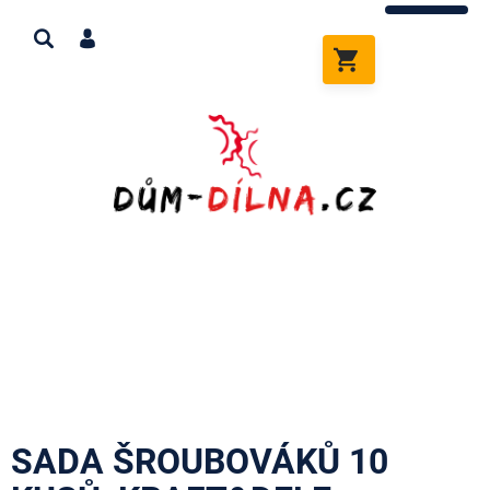
Přejít
na
obsah
NÁKUPNÍ
KOŠÍK
SADA ŠROUBOVÁKŮ 10