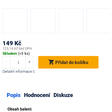
149 Kč
123,14 Kč bez DPH
Měrná
Skladem
(>5 ks)
cena:
Přidat do košíku
Detailní informace
Popis
Hodnocení
Diskuze
Obsah balení: