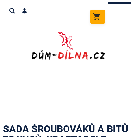
Přejít
na
obsah
NÁKUPNÍ
KOŠÍK
SADA ŠROUBOVÁKŮ A BITŮ