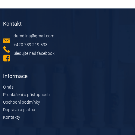
Z
á
Kontakt
p
a
dumdilna
@
gmail.com
t
í
+420 739 219 593
Sledujte náš facebook
Informace
O nás
Prohlášení o přístupnosti
Obchodní podmínky
Doprava a platba
Kontakty