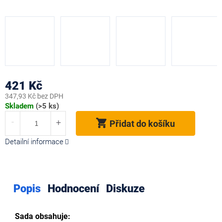
421 Kč
347,93 Kč bez DPH
Měrná
Skladem
(>5 ks)
cena:
Přidat do košíku
Detailní informace
Popis
Hodnocení
Diskuze
Sada obsahuje: