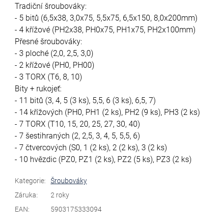
Tradiční šroubováky:
- 5 bitů (6,5x38, 3,0x75, 5,5x75, 6,5x150, 8,0x200mm)
- 4 křížové (PH2x38, PH0x75, PH1x75, PH2x100mm)
Přesné šroubováky:
- 3 ploché (2,0, 2,5, 3,0)
- 2 křížové (PH0, PH00)
- 3 TORX (T6, 8, 10)
Bity + rukojeť:
- 11 bitů (3, 4, 5 (3 ks), 5,5, 6 (3 ks), 6,5, 7)
- 14 křížových (PH0, PH1 (2 ks), PH2 (9 ks), PH3 (2 ks)
- 7 TORX (T10, 15, 20, 25, 27, 30, 40)
- 7 šestihraných (2, 2,5, 3, 4, 5, 5,5, 6)
- 7 čtvercových (S0, 1 (2 ks), 2 (2 ks), 3 (2 ks)
- 10 hvězdic (PZ0, PZ1 (2 ks), PZ2 (5 ks), PZ3 (2 ks)
Kategorie
:
Šroubováky
Záruka
:
2 roky
EAN
:
5903175333094