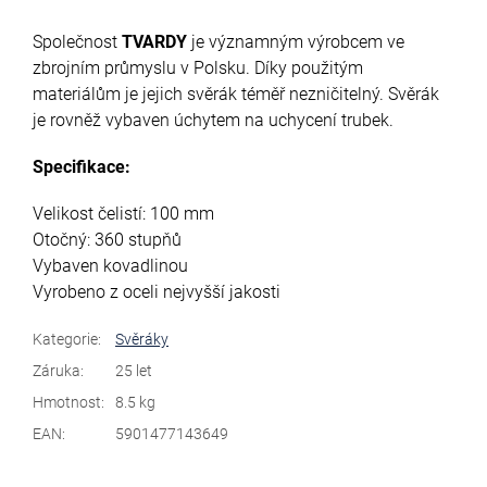
Společnost
TVARDY
je významným výrobcem ve
zbrojním průmyslu v Polsku. Díky použitým
materiálům je jejich svěrák téměř nezničitelný. Svěrák
je rovněž vybaven úchytem na uchycení trubek.
Specifikace:
Velikost čelistí: 100 mm
Otočný: 360 stupňů
Vybaven kovadlinou
Vyrobeno z oceli nejvyšší jakosti
Kategorie
:
Svěráky
Záruka
:
25 let
Hmotnost
:
8.5 kg
EAN
:
5901477143649