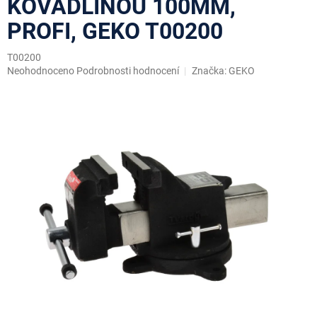
KOVADLINOU 100MM,
PROFI, GEKO T00200
T00200
Průměrné
Neohodnoceno
Podrobnosti hodnocení
Značka:
GEKO
hodnocení
produktu
je
0,0
z
5
hvězdiček.