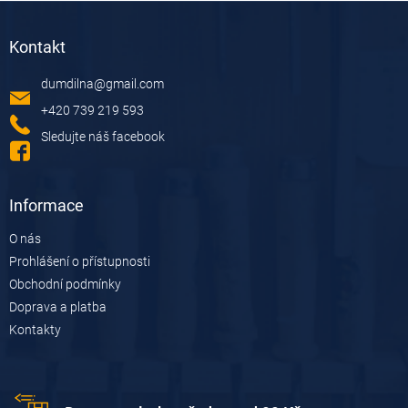
Z
á
Kontakt
p
a
dumdilna
@
gmail.com
t
í
+420 739 219 593
Sledujte náš facebook
Informace
O nás
Prohlášení o přístupnosti
Obchodní podmínky
Doprava a platba
Kontakty