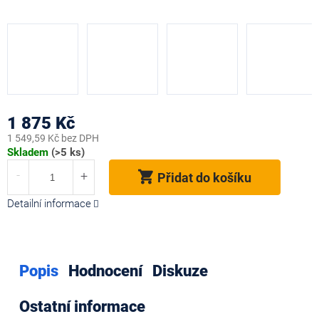
1 875 Kč
1 549,59 Kč bez DPH
Měrná
Skladem
(>5 ks)
cena:
Přidat do košíku
Detailní informace
Popis
Hodnocení
Diskuze
Ostatní informace