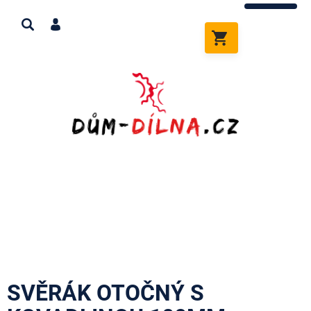
Přejít
na
obsah
NÁKUPNÍ
KOŠÍK
SVĚRÁK OTOČNÝ S