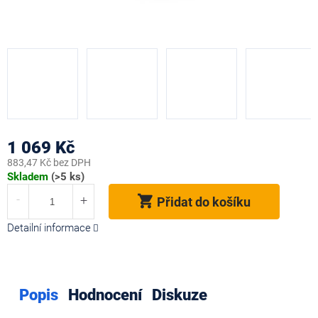
1 069 Kč
883,47 Kč bez DPH
Měrná
Skladem
(>5 ks)
cena:
Přidat do košíku
Detailní informace
Popis
Hodnocení
Diskuze