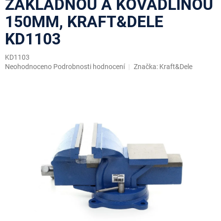
ZÁKLADNOU A KOVADLINOU
150MM, KRAFT&DELE
KD1103
KD1103
Průměrné
Neohodnoceno
Podrobnosti hodnocení
Značka:
Kraft&Dele
hodnocení
produktu
je
0,0
z
5
hvězdiček.