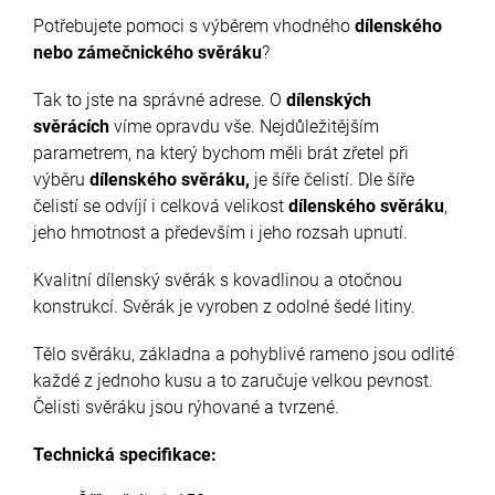
Potřebujete pomoci s výběrem vhodného
dílenského
nebo zámečnického svěráku
?
Tak to jste na správné adrese. O
dílenských
svěrácích
víme opravdu vše. Nejdůležitějším
parametrem, na který bychom měli brát zřetel při
výběru
dílenského svěráku,
je šíře čelistí. Dle šíře
čelistí se odvíjí i celková velikost
dílenského svěráku
,
jeho hmotnost a především i jeho rozsah upnutí.
Kvalitní dílenský svěrák s kovadlinou a otočnou
konstrukcí. Svěrák je vyroben z odolné šedé litiny.
Tělo svěráku, základna a pohyblivé rameno jsou odlité
každé z jednoho kusu a to zaručuje velkou pevnost.
Čelisti svěráku jsou rýhované a tvrzené.
Technická specifikace: