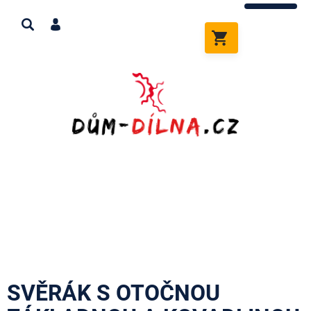
Přejít
na
obsah
NÁKUPNÍ
KOŠÍK
SVĚRÁK S OTOČNOU