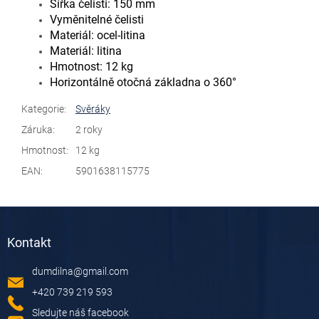
Šířka čelisti: 150 mm
Vyměnitelné čelisti
Materiál: ocel-litina
Materiál: litina
Hmotnost: 12 kg
Horizontálně otočná základna o 360°
Kategorie
:
Svěráky
Záruka
:
2 roky
Hmotnost
:
12 kg
EAN
:
5901638115775
Z
á
Kontakt
p
a
dumdilna
@
gmail.com
t
í
+420 739 219 593
Sledujte náš facebook