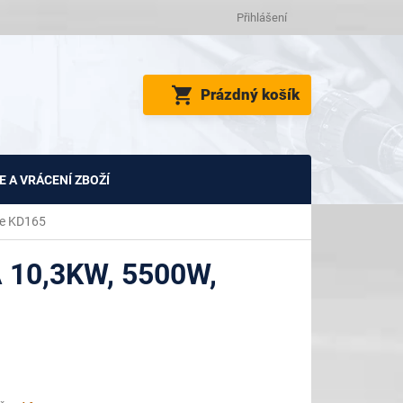
Přihlášení
NÁKUPNÍ
Prázdný košík
KOŠÍK
 A VRÁCENÍ ZBOŽÍ
le KD165
10,3KW, 5500W,