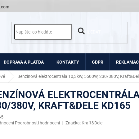
.com
HLEDAT
DOPRAVA A PLATBA
KONTAKTY
GDPR
REKLAMACE
ové
Benzínová elektrocentrála 10,3kW, 5500W, 230/380V, Kraft&De
ENZÍNOVÁ ELEKTROCENTRÁLA 
30/380V, KRAFT&DELE KD165
65
ěrné
dnocení
Podrobnosti hodnocení
Značka:
Kraft&Dele
ocení
uktu