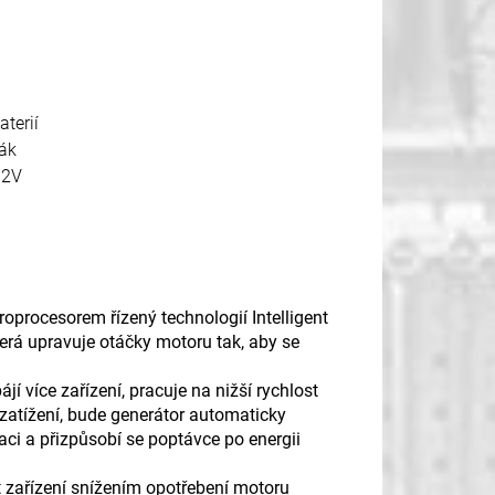
aterií
vák
12V
oprocesorem řízený technologií Intelligent
terá upravuje otáčky motoru tak, aby se
í více zařízení, pracuje na nižší rychlost
 zatížení, bude generátor automaticky
aci a přizpůsobí se poptávce po energii
t zařízení snížením opotřebení motoru