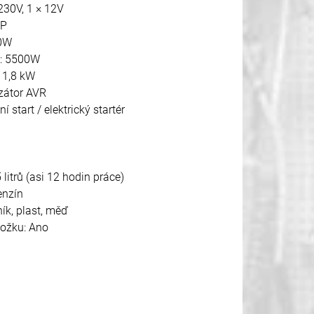
230V, 1 × 12V
HP
00W
u: 5500W
 1,8 kW
izátor AVR
start / elektrický startér
litrů (asi 12 hodin práce)
enzín
ník, plast, měď
ložku: Ano