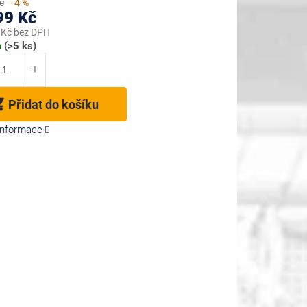
č
–4 %
99 Kč
 Kč bez DPH
m
(>5 ks)
Přidat do košíku
 informace