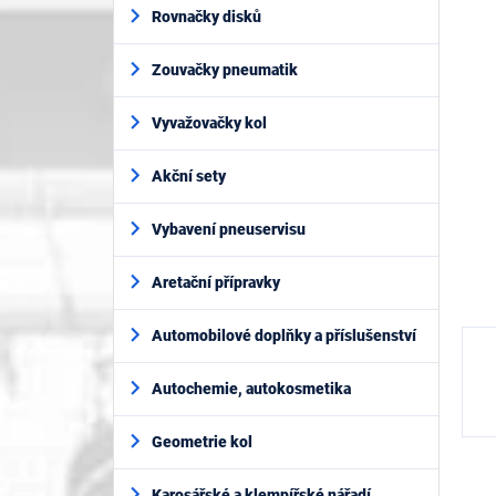
í
je
Rovnačky disků
p
5,0
z
a
5
Zouvačky pneumatik
n
hvěz
e
l
Vyvažovačky kol
Akční sety
Vybavení pneuservisu
Aretační přípravky
Automobilové doplňky a příslušenství
Autochemie, autokosmetika
Geometrie kol
Karosářské a klempířské nářadí