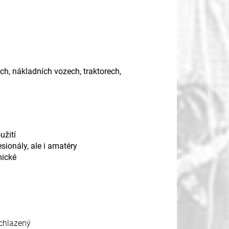
h, nákladních vozech, traktorech,
užití
sionály, ale i amatéry
ické
 chlazený