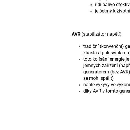
řídí palivo efekt
je šetrný k život
AVR
(stabilizátor napětí)
tradiční (konvenční) g
zhasla a pak svítila na
toto kolísání energie
jemných zařízení (např
generátorem (bez AVR),
se mohl spálit)
náhlé výkyvy ve výkonu
díky AVR v tomto gener