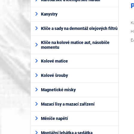
P
Kanystry
K
Klíče a sady na demontáž olejových filtrů
H
E
Klíče na kolové matice aut, násobiče
momentu
Kolové matice
Kolové šrouby
Magnetické misky
Mazací lisy a mazací zařízení
Měniče napětí
Montážní lehátka a sedátka