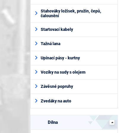
Stahováky ložisek, pružin, čepů,
čalounění
Startovací kabely
Tažná lana
Upínací pásy - kurtny
Vozíky na sudy s olejem
Závěsné popruhy
Zvedáky na auto
Dílna