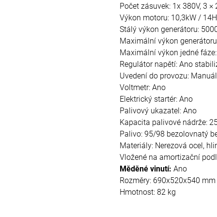
Počet zásuvek: 1x 380V, 3 × 
Výkon motoru: 10,3kW / 14
Stálý výkon generátoru: 50
Maximální výkon generátor
Maximální výkon jedné fáze:
Regulátor napětí: Ano stabil
Uvedení do provozu: Manuální 
Voltmetr: Ano
Elektrický startér: Ano
Palivový ukazatel: Ano
Kapacita palivové nádrže: 25 
Palivo: 95/98 bezolovnatý b
Materiály: Nerezová ocel, hli
Vložené na amortizační pod
Měděné vinutí:
Ano
Rozměry: 690x520x540 mm
Hmotnost: 82 kg