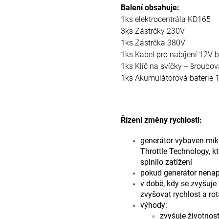
Balení obsahuje:
1ks elektrocentrála KD165
3ks Zástrčky 230V
1ks Zástrčka 380V
1ks Kabel pro nabíjení 12V b
1ks Klíč na svíčky + šroubo
1ks Akumulátorová baterie 
Řízení změny rychlosti:
generátor vybaven mikr
Throttle Technology, k
splnilo zatížení
pokud generátor nenapáj
v době, kdy se zvyšuje
zvyšovat rychlost a rot
výhody:
zvyšuje životnos