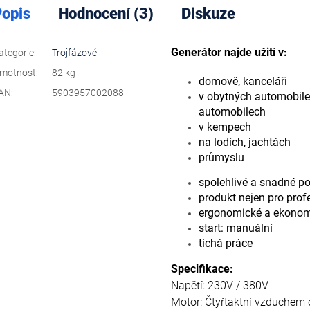
opis
Hodnocení (3)
Diskuze
Generátor najde užití v:
ategorie
:
Trojfázové
motnost
:
82 kg
domově, kanceláři
AN
:
5903957002088
v obytných automobilec
automobilech
v kempech
na lodích, jachtách
průmyslu
spolehlivé a snadné po
produkt nejen pro profe
ergonomické a ekonom
start: manuální
tichá práce
Specifikace:
Napětí: 230V / 380V
Motor: Čtyřtaktní vzduchem