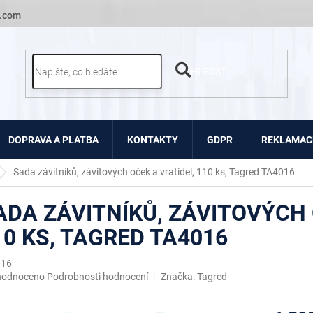
.com
HLEDAT
DOPRAVA A PLATBA
KONTAKTY
GDPR
REKLAMACE
Sada závitníků, závitových oček a vratidel, 110 ks, Tagred TA4016
ADA ZÁVITNÍKŮ, ZÁVITOVÝCH 
10 KS, TAGRED TA4016
016
ěrné
hodnoceno
Podrobnosti hodnocení
Značka:
Tagred
ocení
uktu