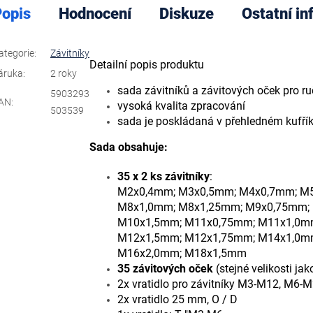
opis
Hodnocení
Diskuze
Ostatní i
ategorie
:
Závitníky
Detailní popis produktu
áruka
:
2 roky
sada závitníků a závitových oček pro ru
5903293
AN
:
vysoká kvalita zpracování
503539
sada je poskládaná v přehledném kufří
Sada obsahuje:
35 x 2 ks závitníky
:
M2x0,4mm; M3x0,5mm; M4x0,7mm; M
M8x1,0mm; M8x1,25mm; M9x0,75mm;
M10x1,5mm; M11x0,75mm; M11x1,0m
M12x1,5mm; M12x1,75mm; M14x1,0m
M16x2,0mm; M18x1,5mm
35 závitových oček
(stejné velikosti jak
2x vratidlo pro závitníky M3-M12, M6-
2x vratidlo 25 mm, O / D