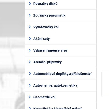
í
je
Rovnačky disků
p
0,0
z
a
5
Zouvačky pneumatik
n
hvěz
e
l
Vyvažovačky kol
Akční sety
Vybavení pneuservisu
Aretační přípravky
Automobilové doplňky a příslušenství
Autochemie, autokosmetika
Geometrie kol
Karosářské a klempířské nářadí