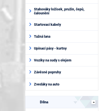
Stahováky ložisek, pružin, čepů,
čalounění
Startovací kabely
Tažná lana
Upínací pásy - kurtny
Vozíky na sudy s olejem
Závěsné popruhy
Zvedáky na auto
Dílna