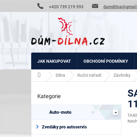
Přejít
+420 739 219 593
dumdilna@gmail
na
obsah
JAK NAKUPOVAT
OBCHODNÍ PODMÍNKY
Domů
Dílna
Ruční nářadí
Závitníky
P
S
o
Kategorie
Přeskočit
s
1
kategorie
t
r
Auto-moto
TA4
a
Prům
Neo
n
hodn
Zvedáky pro autoservis
n
prod