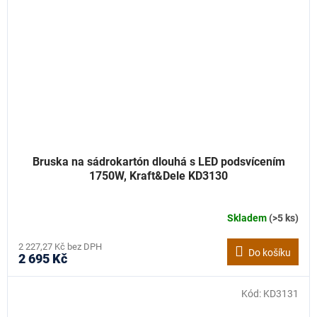
Bruska na sádrokartón dlouhá s LED podsvícením
1750W, Kraft&Dele KD3130
Skladem
(>5 ks)
2 227,27 Kč bez DPH
Do košíku
2 695 Kč
Kód:
KD3131