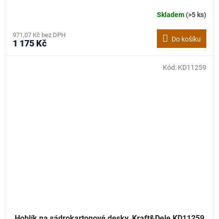
Skladem
(>5 ks)
971,07 Kč bez DPH
Do košíku
1 175 Kč
Kód:
KD11259
Hoblík na sádrokartonové desky, Kraft&Dele KD11259