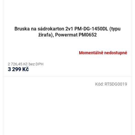
Bruska na sádrokarton 2v1 PM-DG-1450DL (typu
žirafa), Powermat PM0652
Momentálně nedostupné
2 726,45 Kč bez DPH
3 299 Kč
Kód:
RTSDG0019