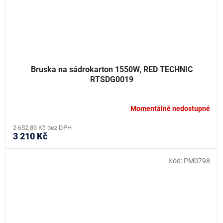
Bruska na sádrokarton 1550W, RED TECHNIC
RTSDG0019
Momentálně nedostupné
2 652,89 Kč bez DPH
3 210 Kč
Kód:
PM0798