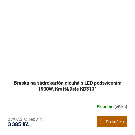
Bruska na sádrokartón dlouhá s LED podsvícením
1500W, Kraft&Dele KD3131
Skladem
(>5 ks)
2 797,52 Kč bez DPH
Do košíku
3 385 Kč