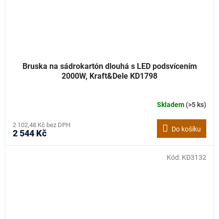
Bruska na sádrokartón dlouhá s LED podsvícením
2000W, Kraft&Dele KD1798
Skladem
(>5 ks)
2 102,48 Kč bez DPH
Do košíku
2 544 Kč
Kód:
KD3132