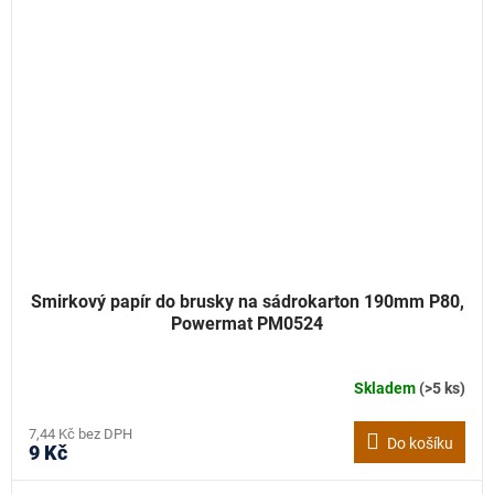
Smirkový papír do brusky na sádrokarton 190mm P80,
Powermat PM0524
Skladem
(>5 ks)
7,44 Kč bez DPH
Do košíku
9 Kč