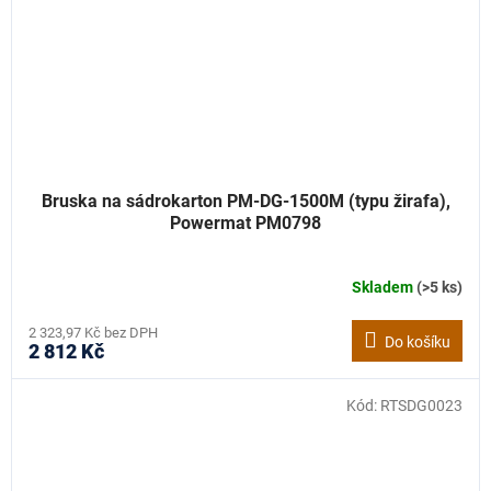
Bruska na sádrokarton PM-DG-1500M (typu žirafa),
Powermat PM0798
Skladem
(>5 ks)
2 323,97 Kč bez DPH
Do košíku
2 812 Kč
Kód:
RTSDG0023