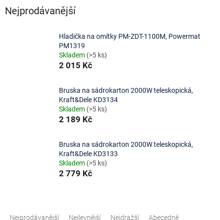
Nejprodávanější
Hladička na omítky PM-ZDT-1100M, Powermat
PM1319
Skladem
(>5 ks)
2 015 Kč
Bruska na sádrokarton 2000W teleskopická,
Kraft&Dele KD3134
Skladem
(>5 ks)
2 189 Kč
Bruska na sádrokarton 2000W teleskopická,
Kraft&Dele KD3133
Skladem
(>5 ks)
2 779 Kč
Ř
a
Nejprodávanější
Nejlevnější
Nejdražší
Abecedně