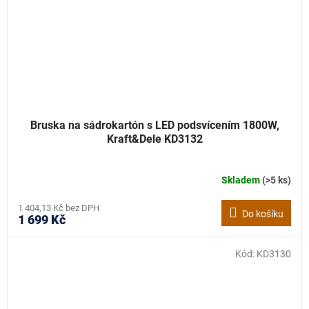
Bruska na sádrokartón s LED podsvícením 1800W,
Kraft&Dele KD3132
Skladem
(>5 ks)
1 404,13 Kč bez DPH
Do košíku
1 699 Kč
Kód:
KD3130