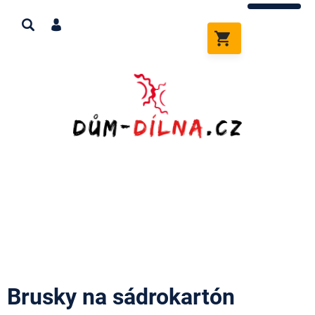
Přejít
na
obsah
NÁKUPNÍ
KOŠÍK
Brusky na sádrokartón