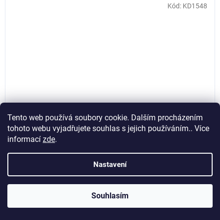
Kód:
KD1548
Tento web používá soubory cookie. Dalším procházením
tohoto webu vyjadřujete souhlas s jejich používáním.. Více
informací
zde
.
Bruska na sádrokarton 1500 W, Kraft&Dele KD1548
Nastavení
Souhlasím
Skladem
(>5 ks)
1 178,51 Kč bez DPH