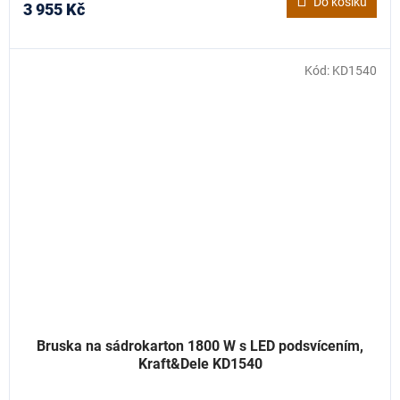
Do košíku
3 955 Kč
Kód:
KD1540
Bruska na sádrokarton 1800 W s LED podsvícením,
Kraft&Dele KD1540