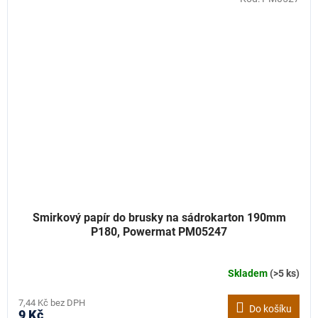
Smirkový papír do brusky na sádrokarton 190mm
P180, Powermat PM05247
Skladem
(>5 ks)
7,44 Kč bez DPH
Do košíku
9 Kč