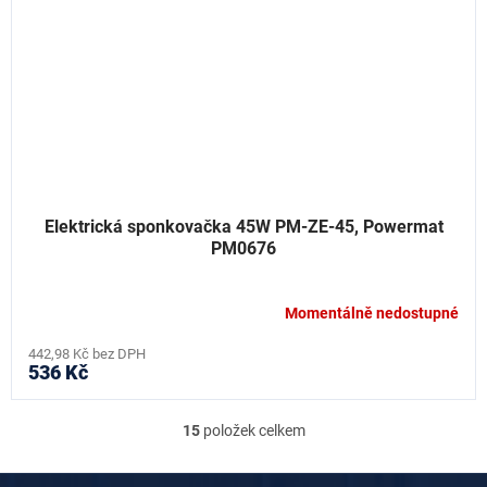
Elektrická sponkovačka 45W PM-ZE-45, Powermat
PM0676
Momentálně nedostupné
442,98 Kč bez DPH
536 Kč
15
položek celkem
O
v
l
Z